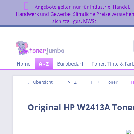
Angebote gelten nur für Industrie, Handel,
Handwerk und Gewerbe. Sämtliche Preise verstehe
sich zzgl. ges. MWSt.
Home
A - Z
Bürobedarf
Toner, Tinte & Fa
Übersicht
A - Z
T
Toner
H
Original HP W2413A Tone