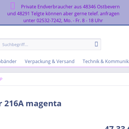
Private Endverbraucher aus 48346 Ostbevern
n
und 48291 Telgte können aber gerne telef. anfragen
unter 02532-7242, Mo. - Fr. 8 - 18 Uhr
rbbänder
Verpackung & Versand
Technik & Kommunik
P
r 216A magenta
47,33 