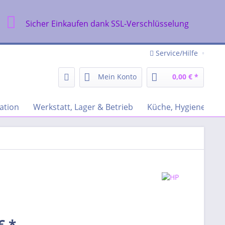
Sicher Einkaufen dank SSL-Verschlüsselung
Service/Hilfe
Mein Konto
0,00 € *
ation
Werkstatt, Lager & Betrieb
Küche, Hygiene & Re
€ *