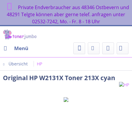
Private Endverbraucher aus 48346 Ostbevern und
48291 Telgte können aber gerne telef. anfragen unter
02532-7242, Mo. - Fr. 8 - 18 Uhr
Menü
Übersicht
HP
Original HP W2131X Toner 213X cyan