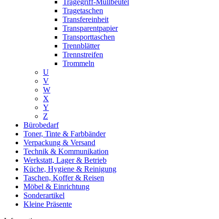
Tragegriff-Müllbeutel
Tragetaschen
Transfereinheit
Transparentpapier
Transporttaschen
Trennblätter
Trennstreifen
Trommeln
U
V
W
X
Y
Z
Bürobedarf
Toner, Tinte & Farbbänder
Verpackung & Versand
Technik & Kommunikation
Werkstatt, Lager & Betrieb
Küche, Hygiene & Reinigung
Taschen, Koffer & Reisen
Möbel & Einrichtung
Sonderartikel
Kleine Präsente