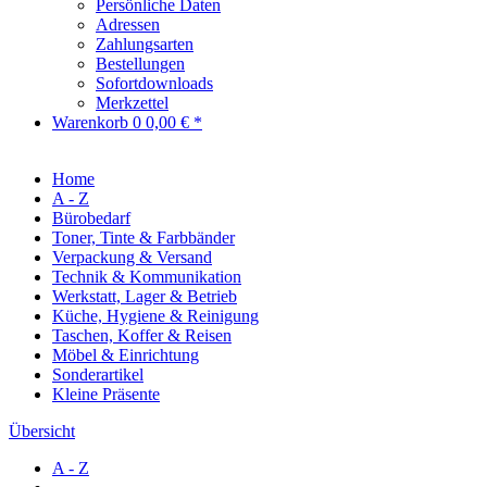
Persönliche Daten
Adressen
Zahlungsarten
Bestellungen
Sofortdownloads
Merkzettel
Warenkorb
0
0,00 € *
Home
A - Z
Bürobedarf
Toner, Tinte & Farbbänder
Verpackung & Versand
Technik & Kommunikation
Werkstatt, Lager & Betrieb
Küche, Hygiene & Reinigung
Taschen, Koffer & Reisen
Möbel & Einrichtung
Sonderartikel
Kleine Präsente
Übersicht
A - Z