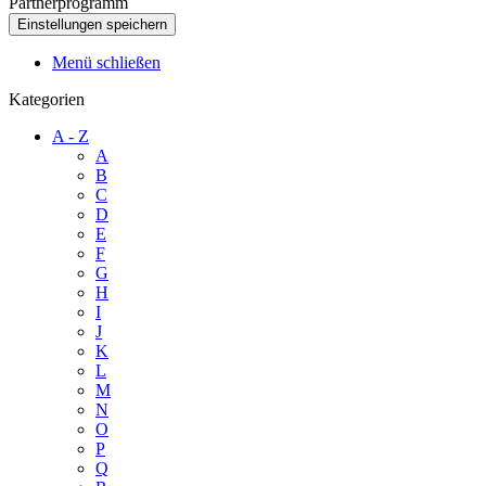
Partnerprogramm
Menü schließen
Kategorien
A - Z
A
B
C
D
E
F
G
H
I
J
K
L
M
N
O
P
Q