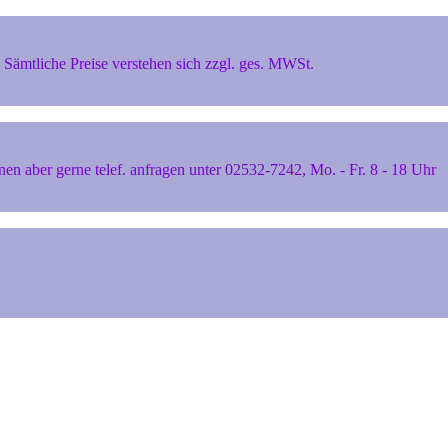
Sämtliche Preise verstehen sich zzgl. ges. MWSt.
 aber gerne telef. anfragen unter 02532-7242, Mo. - Fr. 8 - 18 Uhr