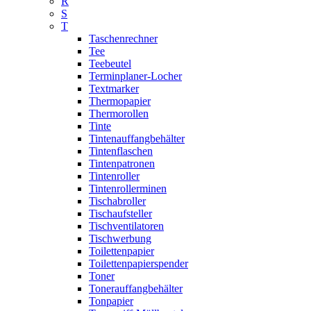
R
S
T
Taschenrechner
Tee
Teebeutel
Terminplaner-Locher
Textmarker
Thermopapier
Thermorollen
Tinte
Tintenauffangbehälter
Tintenflaschen
Tintenpatronen
Tintenroller
Tintenrollerminen
Tischabroller
Tischaufsteller
Tischventilatoren
Tischwerbung
Toilettenpapier
Toilettenpapierspender
Toner
Tonerauffangbehälter
Tonpapier