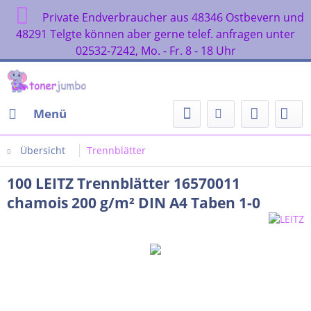
Private Endverbraucher aus 48346 Ostbevern und
48291 Telgte können aber gerne telef. anfragen unter
02532-7242, Mo. - Fr. 8 - 18 Uhr
Menü
Übersicht
Trennblätter
100 LEITZ Trennblätter 16570011
chamois 200 g/m² DIN A4 Taben 1-0