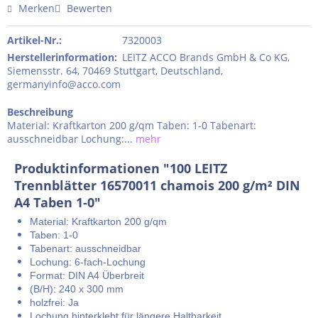
Merken
Bewerten
Artikel-Nr.:
7320003
Herstellerinformation
:
LEITZ ACCO Brands GmbH & Co KG,
Siemensstr. 64, 70469 Stuttgart, Deutschland,
germanyinfo@acco.com
Beschreibung
Material: Kraftkarton 200 g/qm Taben: 1-0 Tabenart:
ausschneidbar Lochung:...
mehr
Produktinformationen "100 LEITZ
Trennblätter 16570011 chamois 200 g/m² DIN
A4 Taben 1-0"
Material: Kraftkarton 200 g/qm
Taben: 1-0
Tabenart: ausschneidbar
Lochung: 6-fach-Lochung
Format: DIN A4 Überbreit
(B/H): 240 x 300 mm
holzfrei: Ja
Lochung hinterklebt für längere Haltbarkeit