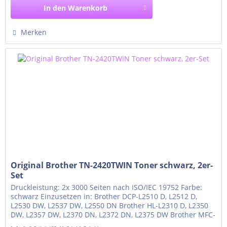
In den
Warenkorb
Merken
Original Brother TN-2420TWIN Toner schwarz, 2er-
Set
Druckleistung: 2x 3000 Seiten nach ISO/IEC 19752 Farbe:
schwarz Einzusetzen in: Brother DCP-L2510 D, L2512 D,
L2530 DW, L2537 DW, L2550 DN Brother HL-L2310 D, L2350
DW, L2357 DW, L2370 DN, L2372 DN, L2375 DW Brother MFC-
L2710 DN, L2710 DW, L2712 DN, L2712 DW, L2730 DW, L2732