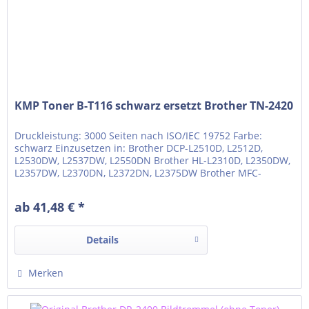
KMP Toner B-T116 schwarz ersetzt Brother TN-2420
Druckleistung: 3000 Seiten nach ISO/IEC 19752 Farbe:
schwarz Einzusetzen in: Brother DCP-L2510D, L2512D,
L2530DW, L2537DW, L2550DN Brother HL-L2310D, L2350DW,
L2357DW, L2370DN, L2372DN, L2375DW Brother MFC-
L2710DN, L2710DW, L2712DN, L2712DW, L2730DW,
L2732DW, L2735DW, L2750DW
ab 41,48 € *
Details
Merken