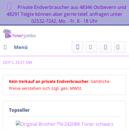
Private Endverbraucher aus 48346 Ostbevern und
48291 Telgte können aber gerne telef. anfragen unter
02532-7242, Mo. - Fr. 8 - 18 Uhr
Menü
DCP-L 2537 DW
Kein Verkauf an private Endverbraucher
.
Sämtliche
Preise verstehen sich zzgl. ges. MWSt.
Topseller