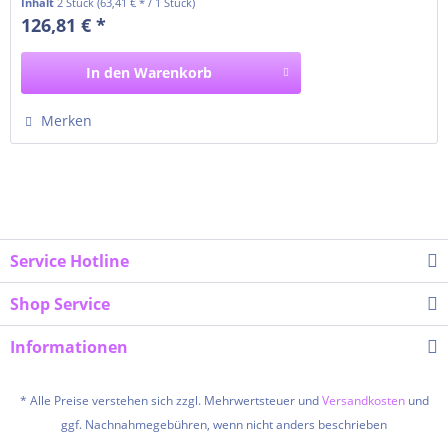
Inhalt
2 Stück
(63,41 € * / 1 Stück)
DW, L2735 DW, L2750 DW
126,81 € *
In den
Warenkorb
Merken
Service Hotline
Shop Service
Informationen
* Alle Preise verstehen sich zzgl. Mehrwertsteuer und
Versandkosten
und
ggf. Nachnahmegebühren, wenn nicht anders beschrieben