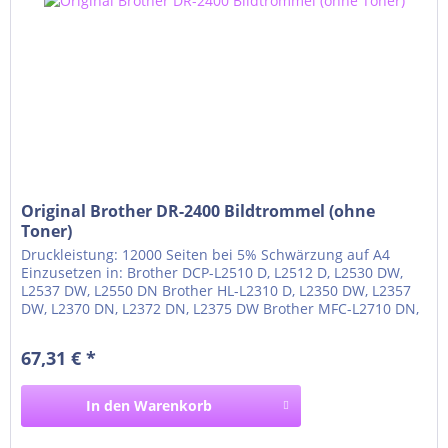
Original Brother DR-2400 Bildtrommel (ohne
Toner)
Druckleistung: 12000 Seiten bei 5% Schwärzung auf A4
Einzusetzen in: Brother DCP-L2510 D, L2512 D, L2530 DW,
L2537 DW, L2550 DN Brother HL-L2310 D, L2350 DW, L2357
DW, L2370 DN, L2372 DN, L2375 DW Brother MFC-L2710 DN,
L2710 DW, L2712 DN, L2712 DW, L2730 DW, L2732 DW, L2735
DW, L2750 DW
67,31 € *
In den
Warenkorb