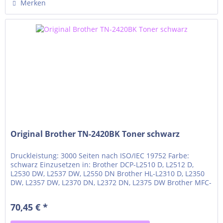
Merken
Original Brother TN-2420BK Toner schwarz
Druckleistung: 3000 Seiten nach ISO/IEC 19752 Farbe:
schwarz Einzusetzen in: Brother DCP-L2510 D, L2512 D,
L2530 DW, L2537 DW, L2550 DN Brother HL-L2310 D, L2350
DW, L2357 DW, L2370 DN, L2372 DN, L2375 DW Brother MFC-
L2710 DN, L2710 DW, L2712 DN, L2712 DW, L2730 DW, L2732
DW, L2735 DW, L2750 DW
70,45 € *