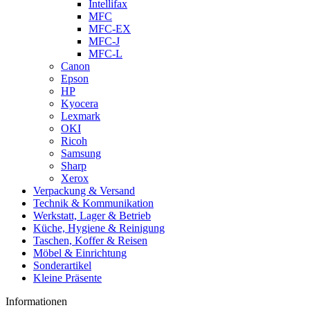
Intellifax
MFC
MFC-EX
MFC-J
MFC-L
Canon
Epson
HP
Kyocera
Lexmark
OKI
Ricoh
Samsung
Sharp
Xerox
Verpackung & Versand
Technik & Kommunikation
Werkstatt, Lager & Betrieb
Küche, Hygiene & Reinigung
Taschen, Koffer & Reisen
Möbel & Einrichtung
Sonderartikel
Kleine Präsente
Informationen