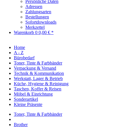
Persönliche Daten
Adressen
Zahlungsarten
Bestellungen
Sofortdownloads
Merkzettel
Warenkorb
0
0,00 € *
Home
A - Z
Bürobedarf
Toner, Tinte & Farbbänder
Verpackung & Versand
Technik & Kommunikation
Werkstatt, Lager & Betrieb
Küche, Hygiene & Reinigung
Taschen, Koffer & Reisen
Möbel & Einrichtung
Sonderartikel
Kleine Präsente
Toner, Tinte & Farbbänder
Brother