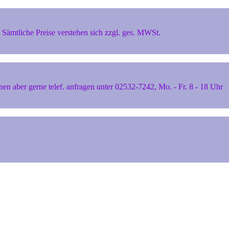
Sämtliche Preise verstehen sich zzgl. ges. MWSt.
 aber gerne telef. anfragen unter 02532-7242, Mo. - Fr. 8 - 18 Uhr