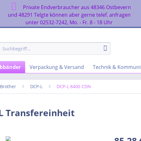
Private Endverbraucher aus 48346 Ostbevern
n
und 48291 Telgte können aber gerne telef. anfragen
unter 02532-7242, Mo. - Fr. 8 - 18 Uhr
rbbänder
Verpackung & Versand
Technik & Kommuni
Brother
DCP-L
DCP-L 8400 CDN
L Transfereinheit
85,28 