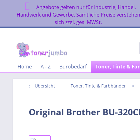
Angebote gelten nur für Industrie, Handel,
Handwerk und Gewerbe. Sämtliche Preise verstehe
sich zzgl. ges. MWSt.
Home
A - Z
Bürobedarf
Toner, Tinte & Fa
Übersicht
Toner, Tinte & Farbbänder
Original Brother BU-320C