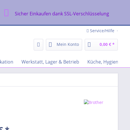
Sicher Einkaufen dank SSL-Verschlüsselung
Service/Hilfe
Mein Konto
0,00 € *
kation
Werkstatt, Lager & Betrieb
Küche, Hygiene & R
€ *