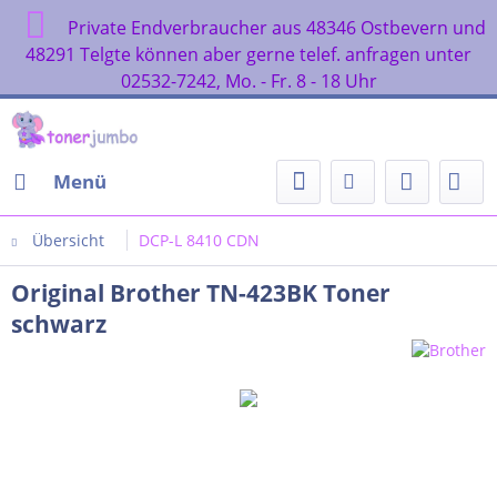
Private Endverbraucher aus 48346 Ostbevern und
48291 Telgte können aber gerne telef. anfragen unter
02532-7242, Mo. - Fr. 8 - 18 Uhr
Menü
Übersicht
DCP-L 8410 CDN
Original Brother TN-423BK Toner
schwarz