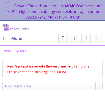
Private Endverbraucher aus 48346 Ostbevern und
48291 Telgte können aber gerne telef. anfragen unter
02532-7242, Mo. - Fr. 8 - 18 Uhr
Menü
Pixma iP 4600 X
Kein Verkauf an private Endverbraucher
.
Sämtliche
Preise verstehen sich zzgl. ges. MWSt.