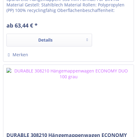
Material Gestell: Stahlblech Material Rollen: Polypropylen
(PP) 100% recyclingfähig Oberflächenbeschaffenheit:
Pulverbeschichtung 4 Rollen, davon 2 feststellbar
Außenmaß (BxLxH): 760 x 425 x 592 mm Gewicht: 7,265 kg
ab 63,44 € *
Lieferung erfolgt demontiert mit Montageanleitung...
Details
Merken
DURABLE 308210 Hängemappenwagen ECONOMY