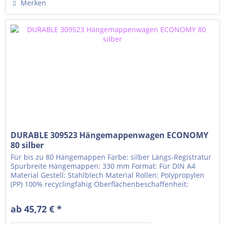
Merken
DURABLE 309523 Hängemappenwagen ECONOMY
80 silber
Für bis zu 80 Hängemappen Farbe: silber Längs-Registratur
Spurbreite Hängemappen: 330 mm Format: Für DIN A4
Material Gestell: Stahlblech Material Rollen: Polypropylen
(PP) 100% recyclingfähig Oberflächenbeschaffenheit:
Pulverbeschichtung 4 Rollen, davon 2 feststellbar
Außenmaß (BxLxH): 655 x 368 x 592 mm Gewicht: 5,364 kg
ab 45,72 € *
Lieferung erfolgt demontiert mit Montageanleitung...