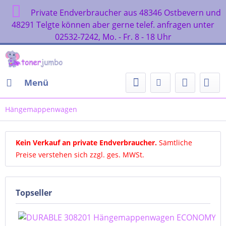
Private Endverbraucher aus 48346 Ostbevern und
48291 Telgte können aber gerne telef. anfragen unter
02532-7242, Mo. - Fr. 8 - 18 Uhr
Menü
Hängemappenwagen
Kein Verkauf an private Endverbraucher
.
Sämtliche
Preise verstehen sich zzgl. ges. MWSt.
Topseller