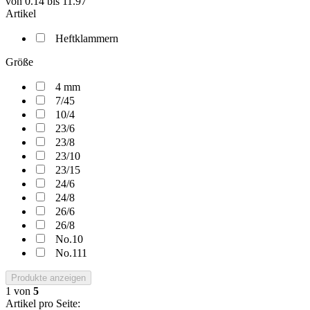
von
0.14
bis
11.97
Artikel
Heftklammern
Größe
4 mm
7/45
10/4
23/6
23/8
23/10
23/15
24/6
24/8
26/6
26/8
No.10
No.111
Produkte anzeigen
1
von
5
Artikel pro Seite: