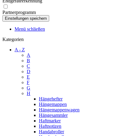
Endgeräteerkennung
Partnerprogramm
Menü schließen
Kategorien
A - Z
A
B
C
D
E
F
G
H
Hängehefter
Hängemappen
Hängemappenwagen
Hängesammler
Haftmarker
Haftnotizen
Handabroller