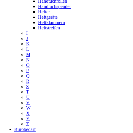
Handtuchrollen
Handtuchspender
Hefter
Heftgeräte
Heftklammern
Heftstreifen
I
J
K
L
M
N
O
P
Q
R
S
T
U
V
W
X
Y
Z
Bürobedarf