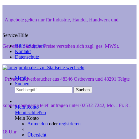
Angebote gelten nur für Industrie, Handel, Handwerk und
Service/Hilfe
Hilfe / Support
Gewerbe. Sämtliche Preise verstehen sich zzgl. ges. MWSt.
Kontakt
Datenschutz
Menü
Private Endverbraucher aus 48346 Ostbevern und 48291 Telgte
Suchen
Suchen
können aber gerne telef. anfragen unter 02532-7242, Mo. - Fr. 8 -
Mein Konto
Menü schließen
Mein Konto
Anmelden
oder
registrieren
18 Uhr
Übersicht