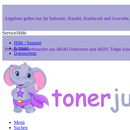
Angebote gelten nur für Industrie, Handel, Handwerk und Gewerbe. 
Service/Hilfe
Hilfe / Support
Kontakt
Private Endverbraucher aus 48346 Ostbevern und 48291 Telgte können
Datenschutz
Sicher Einkaufen dank SSL-Verschlüsselung
Menü
Suchen