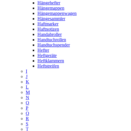
Hängehefter
Hängemappen
Hängemappenwagen
Hängesammler
Haftmarker
Haftnotizen
Handabroller
Handtuchrollen
Handtuchspender
Hefter
Heftgeräte
Heftklammern
Heftstreifen
I
J
K
L
M
N
O
P
Q
R
S
T