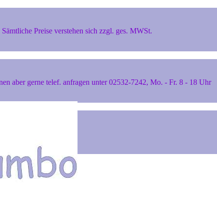
Sämtliche Preise verstehen sich zzgl. ges. MWSt.
 aber gerne telef. anfragen unter 02532-7242, Mo. - Fr. 8 - 18 Uhr