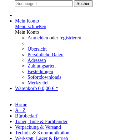
Suchen
Mein Konto
Menü schließen
Mein Konto
Anmelden
oder
registrieren
Übersicht
Persönliche Daten
Adressen
Zahlungsarten
Bestellungen
Sofortdownloads
Merkzettel
Warenkorb
0
0,00 € *
Home
A - Z
Bürobedarf
Toner, Tinte & Farbbänder
Verpackung & Versand
Technik & Kommunikation
Werkstatt, Lager & Betrieb