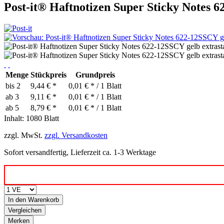
Post-it® Haftnotizen Super Sticky Notes 6
Menge
Stückpreis
Grundpreis
bis
2
9,44 € *
0,01 € * / 1 Blatt
ab
3
9,11 € *
0,01 € * / 1 Blatt
ab
5
8,79 € *
0,01 € * / 1 Blatt
Inhalt:
1080 Blatt
zzgl. MwSt.
zzgl. Versandkosten
Sofort versandfertig, Lieferzeit ca. 1-3 Werktage
In den
Warenkorb
Vergleichen
Merken