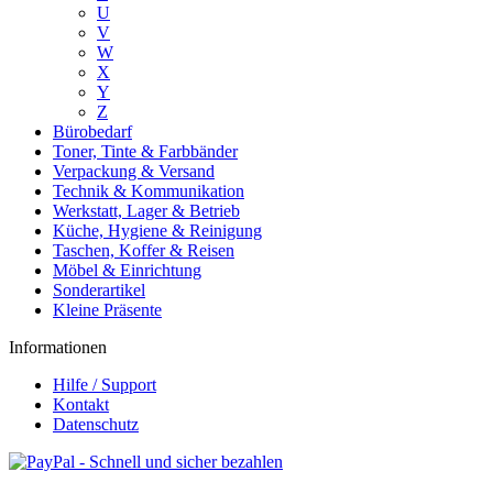
U
V
W
X
Y
Z
Bürobedarf
Toner, Tinte & Farbbänder
Verpackung & Versand
Technik & Kommunikation
Werkstatt, Lager & Betrieb
Küche, Hygiene & Reinigung
Taschen, Koffer & Reisen
Möbel & Einrichtung
Sonderartikel
Kleine Präsente
Informationen
Hilfe / Support
Kontakt
Datenschutz