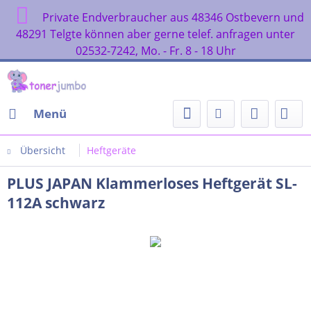
Private Endverbraucher aus 48346 Ostbevern und
48291 Telgte können aber gerne telef. anfragen unter
02532-7242, Mo. - Fr. 8 - 18 Uhr
Menü
Übersicht
Heftgeräte
PLUS JAPAN Klammerloses Heftgerät SL-
112A schwarz