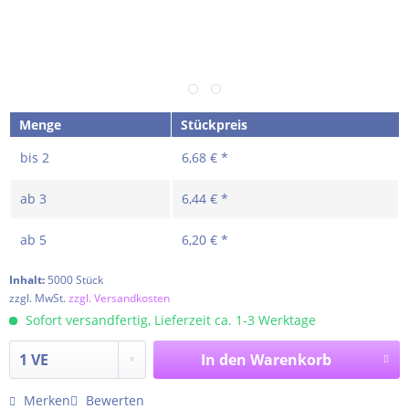
Menge
Stückpreis
bis
2
6,68 € *
ab
3
6,44 € *
ab
5
6,20 € *
Inhalt:
5000 Stück
zzgl. MwSt.
zzgl. Versandkosten
Sofort versandfertig, Lieferzeit ca. 1-3 Werktage
In den
Warenkorb
Merken
Bewerten