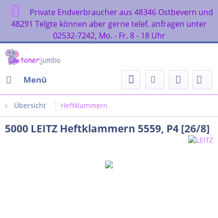
Private Endverbraucher aus 48346 Ostbevern und
48291 Telgte können aber gerne telef. anfragen unter
02532-7242, Mo. - Fr. 8 - 18 Uhr
Menü
Übersicht
Heftklammern
5000 LEITZ Heftklammern 5559, P4 [26/8]