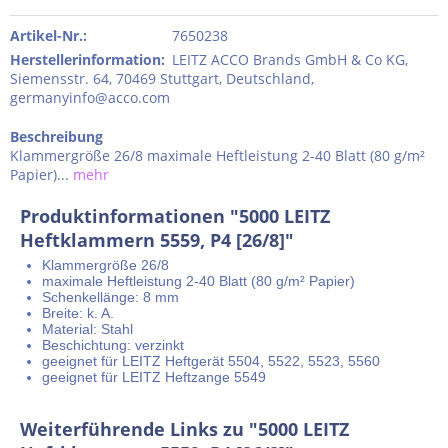
Artikel-Nr.:
7650238
Herstellerinformation
:
LEITZ ACCO Brands GmbH & Co KG,
Siemensstr. 64, 70469 Stuttgart, Deutschland,
germanyinfo@acco.com
Beschreibung
Klammergröße 26/8 maximale Heftleistung 2-40 Blatt (80 g/m²
Papier)...
mehr
Produktinformationen "5000 LEITZ
Heftklammern 5559, P4 [26/8]"
Klammergröße 26/8
maximale Heftleistung 2-40 Blatt
(80 g/m² Papier)
Schenkellänge: 8 mm
Breite: k. A.
Material: Stahl
Beschichtung: verzinkt
geeignet für LEITZ Heftgerät 5504, 5522, 5523, 5560
geeignet für LEITZ Heftzange 5549
Weiterführende Links zu "5000 LEITZ