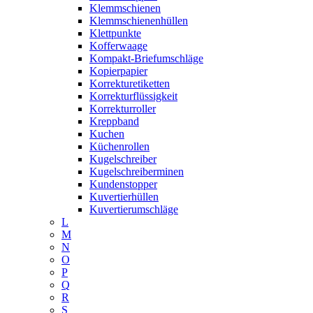
Klemmschienen
Klemmschienenhüllen
Klettpunkte
Kofferwaage
Kompakt-Briefumschläge
Kopierpapier
Korrekturetiketten
Korrekturflüssigkeit
Korrekturroller
Kreppband
Kuchen
Küchenrollen
Kugelschreiber
Kugelschreiberminen
Kundenstopper
Kuvertierhüllen
Kuvertierumschläge
L
M
N
O
P
Q
R
S