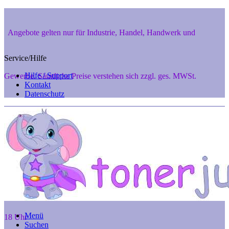
Angebote gelten nur für Industrie, Handel, Handwerk und
Service/Hilfe
Hilfe / Support
Gewerbe. Sämtliche Preise verstehen sich zzgl. ges. MWSt.
Kontakt
Datenschutz
Private Endverbraucher aus 48346 Ostbevern und 48291 Telgte
können aber gerne telef. anfragen unter 02532-7242, Mo. - Fr. 8 -
Menü
18 Uhr
Suchen