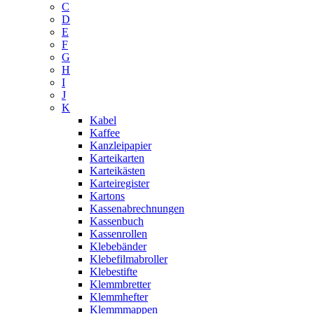
C
D
E
F
G
H
I
J
K
Kabel
Kaffee
Kanzleipapier
Karteikarten
Karteikästen
Karteiregister
Kartons
Kassenabrechnungen
Kassenbuch
Kassenrollen
Klebebänder
Klebefilmabroller
Klebestifte
Klemmbretter
Klemmhefter
Klemmmappen