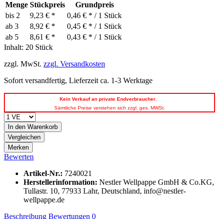
Menge
Stückpreis
Grundpreis
bis
2
9,23 € *
0,46 € * / 1 Stück
ab
3
8,92 € *
0,45 € * / 1 Stück
ab
5
8,61 € *
0,43 € * / 1 Stück
Inhalt:
20 Stück
zzgl. MwSt.
zzgl. Versandkosten
Sofort versandfertig, Lieferzeit ca. 1-3 Werktage
Kein
Verkauf an private Endverbraucher
.
Sämtliche Preise verstehen sich zzgl. ges. MWSt.
In den
Warenkorb
Vergleichen
Merken
Bewerten
Artikel-Nr.:
7240021
Herstellerinformation
:
Nestler Wellpappe GmbH & Co.KG,
Tullastr. 10, 77933 Lahr, Deutschland, info@nestler-
wellpappe.de
Beschreibung
Bewertungen
0