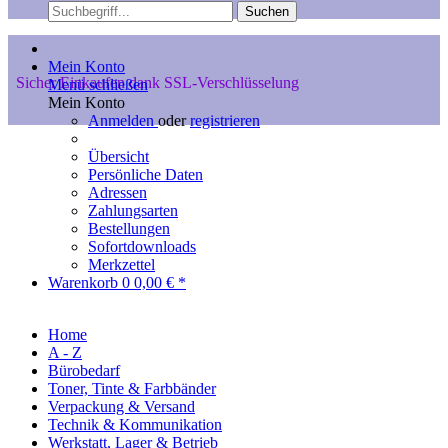
Suchen
Mein Konto
Sicher Einkaufen dank SSL-Verschlüsselung
Menü schließen
Mein Konto
Anmelden
oder
registrieren
Übersicht
Persönliche Daten
Adressen
Zahlungsarten
Bestellungen
Sofortdownloads
Merkzettel
Warenkorb
0
0,00 € *
Home
A - Z
Bürobedarf
Toner, Tinte & Farbbänder
Verpackung & Versand
Technik & Kommunikation
Werkstatt, Lager & Betrieb