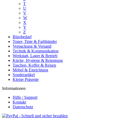
T
U
V
W
X
Y
Z
Bürobedarf
Toner, Tinte & Farbbänder
Verpackung & Versand
Technik & Kommunikation
Werkstatt, Lager & Betrieb
Küche, Hygiene & Reinigung
Taschen, Koffer & Reisen
Möbel & Einrichtung
Sonderartikel
Kleine Präsente
Informationen
Hilfe / Support
Kontakt
Datenschutz