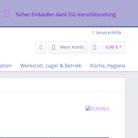
Sicher Einkaufen dank SSL-Verschlüsselung
Service/Hilfe
Mein Konto
0,00 € *
ation
Werkstatt, Lager & Betrieb
Küche, Hygiene & Re