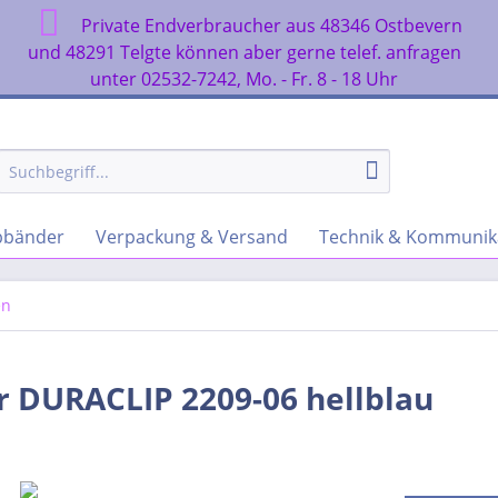
Private Endverbraucher aus 48346 Ostbevern
n
und 48291 Telgte können aber gerne telef. anfragen
unter 02532-7242, Mo. - Fr. 8 - 18 Uhr
rbbänder
Verpackung & Versand
Technik & Kommunik
en
 DURACLIP 2209-06 hellblau