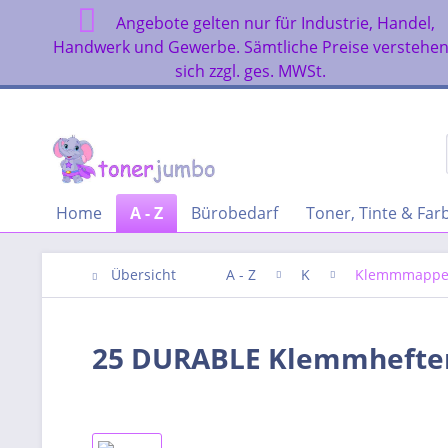
Angebote gelten nur für Industrie, Handel,
Handwerk und Gewerbe. Sämtliche Preise verstehe
sich zzgl. ges. MWSt.
Home
A - Z
Bürobedarf
Toner, Tinte & Fa
Übersicht
A - Z
K
Klemmmapp
25 DURABLE Klemmhefter