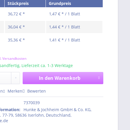
Stückpreis
Grundpreis
36,72 € *
1,47 € * / 1 Blatt
36,04 € *
1,44 € * / 1 Blatt
35,36 € *
1,41 € * / 1 Blatt
t
l. Versandkosten
sandfertig, Lieferzeit ca. 1-3 Werktage
In den
Warenkorb
en
Merken
Bewerten
7370039
nformation
:
Hunke & Jochheim GmbH & Co. KG,
. 77-79, 58636 Iserlohn, Deutschland,
e.de