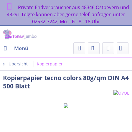
Private Endverbraucher aus 48346 Ostbevern und
48291 Telgte können aber gerne telef. anfragen unter
02532-7242, Mo. - Fr. 8 - 18 Uhr
Menü
Übersicht
Kopierpapier
Kopierpapier tecno colors 80g/qm DIN A4
500 Blatt