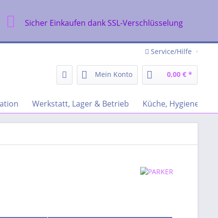
Sicher Einkaufen dank SSL-Verschlüsselung
Service/Hilfe
Mein Konto
0,00 € *
ation
Werkstatt, Lager & Betrieb
Küche, Hygiene & Re