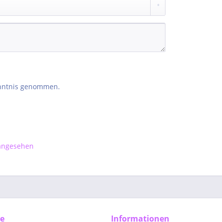
nntnis genommen.
 angesehen
ce
Informationen