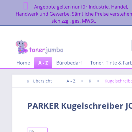
Angebote gelten nur für Industrie, Handel,
Handwerk und Gewerbe. Sämtliche Preise verstehe
sich zzgl. ges. MWSt.
Home
A - Z
Bürobedarf
Toner, Tinte & Fa
Übersicht
A - Z
K
Kugelschreib
PARKER Kugelschreiber J