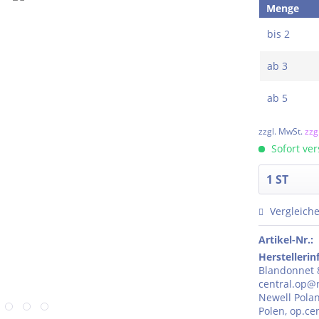
Menge
bis
2
ab
3
ab
5
zzgl. MwSt.
zzg
Sofort ver
Vergleich
Artikel-Nr.:
Herstelleri
Blandonnet 8
central.op@n
Newell Polan
Polen, op.c