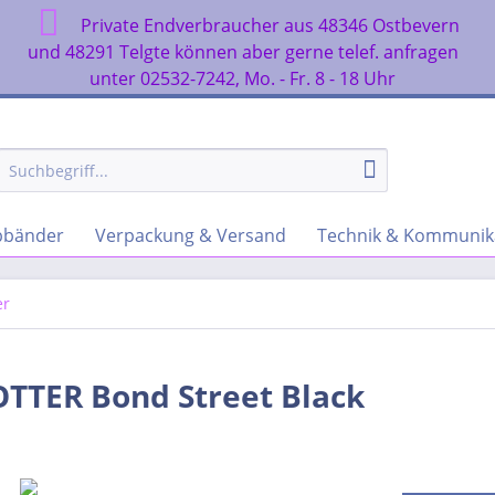
Private Endverbraucher aus 48346 Ostbevern
n
und 48291 Telgte können aber gerne telef. anfragen
unter 02532-7242, Mo. - Fr. 8 - 18 Uhr
rbbänder
Verpackung & Versand
Technik & Kommunik
er
OTTER Bond Street Black