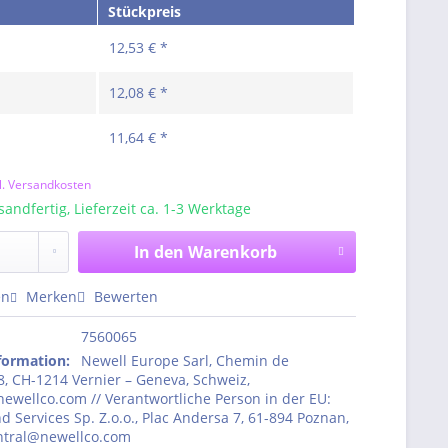
Stückpreis
12,53 € *
12,08 € *
11,64 € *
l. Versandkosten
sandfertig, Lieferzeit ca. 1-3 Werktage
In den
Warenkorb
en
Merken
Bewerten
7560065
nformation
:
Newell Europe Sarl, Chemin de
, CH-1214 Vernier – Geneva, Schweiz,
ewellco.com // Verantwortliche Person in der EU:
d Services Sp. Z.o.o., Plac Andersa 7, 61-894 Poznan,
entral@newellco.com