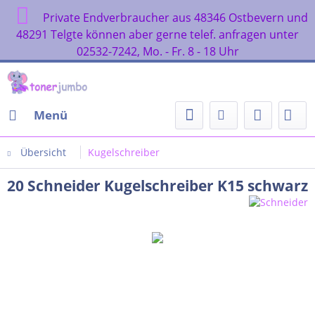
Private Endverbraucher aus 48346 Ostbevern und
48291 Telgte können aber gerne telef. anfragen unter
02532-7242, Mo. - Fr. 8 - 18 Uhr
Menü
Übersicht
Kugelschreiber
20 Schneider Kugelschreiber K15 schwarz