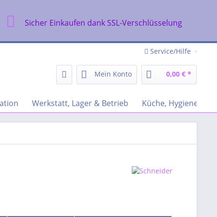
Sicher Einkaufen dank SSL-Verschlüsselung
Service/Hilfe
Mein Konto
0,00 € *
ation
Werkstatt, Lager & Betrieb
Küche, Hygiene & Re