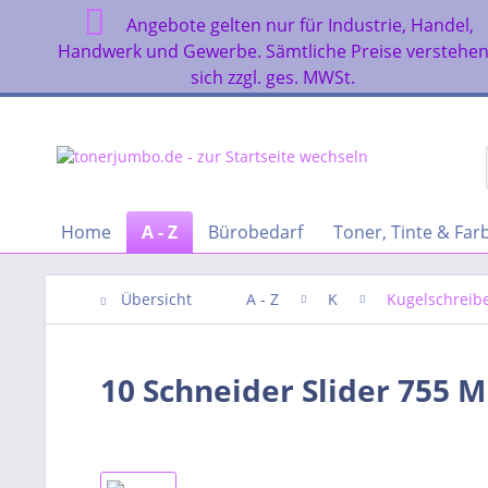
Angebote gelten nur für Industrie, Handel,
Handwerk und Gewerbe. Sämtliche Preise verstehe
sich zzgl. ges. MWSt.
Home
A - Z
Bürobedarf
Toner, Tinte & Fa
Übersicht
A - Z
K
Kugelschreib
10 Schneider Slider 755