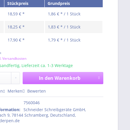
Stückpreis
Grundpreis
18,59 € *
1,86 € * / 1 Stück
18,25 € *
1,83 € * / 1 Stück
17,90 € *
1,79 € * / 1 Stück
k
l. Versandkosten
sandfertig, Lieferzeit ca. 1-3 Werktage
In den
Warenkorb
en
Merken
Bewerten
7560046
nformation
:
Schneider Schreibgeräte GmbH,
ch 9, 78144 Schramberg, Deutschland,
derpen.de