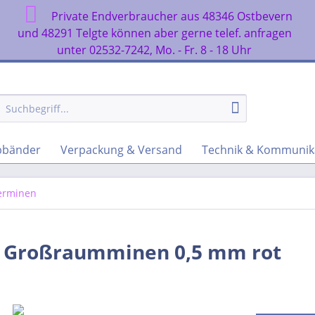
Private Endverbraucher aus 48346 Ostbevern
n
und 48291 Telgte können aber gerne telef. anfragen
unter 02532-7242, Mo. - Fr. 8 - 18 Uhr
rbbänder
Verpackung & Versand
Technik & Kommunik
erminen
 M Großraumminen 0,5 mm rot