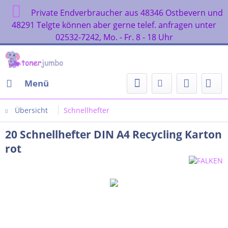
Private Endverbraucher aus 48346 Ostbevern und
48291 Telgte können aber gerne telef. anfragen unter
02532-7242, Mo. - Fr. 8 - 18 Uhr
Menü
Übersicht
Schnellhefter
20 Schnellhefter DIN A4 Recycling Karton
rot