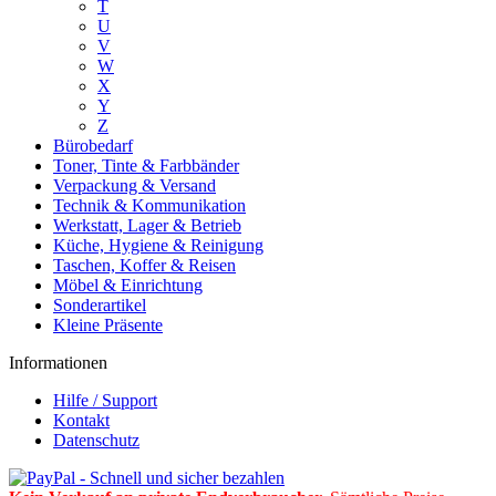
T
U
V
W
X
Y
Z
Bürobedarf
Toner, Tinte & Farbbänder
Verpackung & Versand
Technik & Kommunikation
Werkstatt, Lager & Betrieb
Küche, Hygiene & Reinigung
Taschen, Koffer & Reisen
Möbel & Einrichtung
Sonderartikel
Kleine Präsente
Informationen
Hilfe / Support
Kontakt
Datenschutz