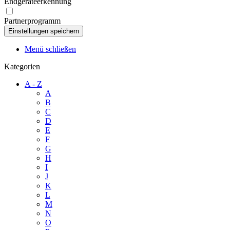
Endgeräteerkennung
Partnerprogramm
Menü schließen
Kategorien
A - Z
A
B
C
D
E
F
G
H
I
J
K
L
M
N
O