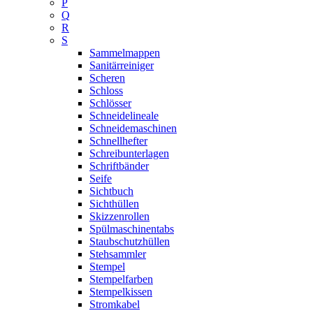
P
Q
R
S
Sammelmappen
Sanitärreiniger
Scheren
Schloss
Schlösser
Schneidelineale
Schneidemaschinen
Schnellhefter
Schreibunterlagen
Schriftbänder
Seife
Sichtbuch
Sichthüllen
Skizzenrollen
Spülmaschinentabs
Staubschutzhüllen
Stehsammler
Stempel
Stempelfarben
Stempelkissen
Stromkabel