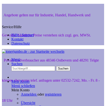
Angebote gelten nur für Industrie, Handel, Handwerk und
Service/Hilfe
Hilfe / Support
Gewerbe. Sämtliche Preise verstehen sich zzgl. ges. MWSt.
Kontakt
Datenschutz
Menü
Private Endverbraucher aus 48346 Ostbevern und 48291 Telgte
Suchen
Suchen
können aber gerne telef. anfragen unter 02532-7242, Mo. - Fr. 8 -
Mein Konto
Menü schließen
Mein Konto
Anmelden
oder
registrieren
18 Uhr
Übersicht