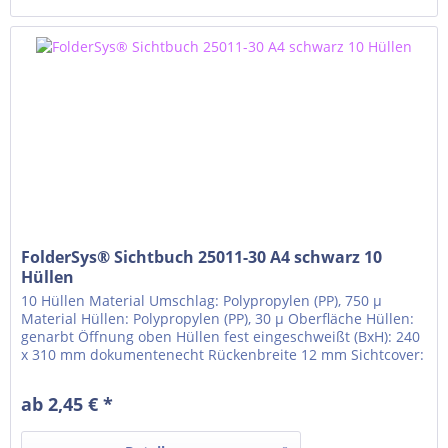
FolderSys® Sichtbuch 25011-30 A4 schwarz 10
Hüllen
10 Hüllen Material Umschlag: Polypropylen (PP), 750 µ
Material Hüllen: Polypropylen (PP), 30 µ Oberfläche Hüllen:
genarbt Öffnung oben Hüllen fest eingeschweißt (BxH): 240
x 310 mm dokumentenecht Rückenbreite 12 mm Sichtcover:
Titel und Rücken Vollflächige Klarsichttasche auf dem
Vorderflügel Klarsichttasche für Rückenschild um den
ab 2,45 € *
Rücken gezogen Einlegeformat...