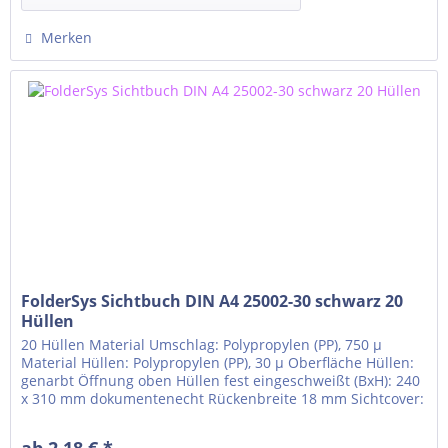
Merken
FolderSys Sichtbuch DIN A4 25002-30 schwarz 20
Hüllen
20 Hüllen Material Umschlag: Polypropylen (PP), 750 µ
Material Hüllen: Polypropylen (PP), 30 µ Oberfläche Hüllen:
genarbt Öffnung oben Hüllen fest eingeschweißt (BxH): 240
x 310 mm dokumentenecht Rückenbreite 18 mm Sichtcover:
Rücken Klarsichttasche für Rückenschild um den Rücken
gezogen Einlegeformat Klarsichttasche: 28 x 310 mm
ab 2,18 € *