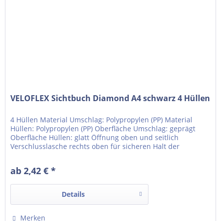
VELOFLEX Sichtbuch Diamond A4 schwarz 4 Hüllen
4 Hüllen Material Umschlag: Polypropylen (PP) Material
Hüllen: Polypropylen (PP) Oberfläche Umschlag: geprägt
Oberfläche Hüllen: glatt Öffnung oben und seitlich
Verschlusslasche rechts oben für sicheren Halt der
Unterlagen Hüllen fest eingeschweißt Hüllen
dokumentenecht (BxH): 235 x 312 mm Rückenbreite 7 mm
ab 2,42 € *
Details
Merken