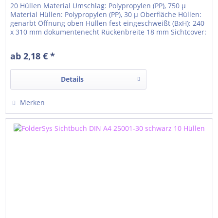
20 Hüllen Material Umschlag: Polypropylen (PP), 750 µ
Material Hüllen: Polypropylen (PP), 30 µ Oberfläche Hüllen:
genarbt Öffnung oben Hüllen fest eingeschweißt (BxH): 240
x 310 mm dokumentenecht Rückenbreite 18 mm Sichtcover:
Rücken Klarsichttasche für Rückenschild um den Rücken
gezogen Einlegeformat Klarsichttasche: 28 x 310 mm
ab 2,18 € *
Details
Merken