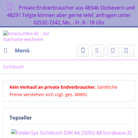
Private Endverbraucher aus 48346 Ostbevern
48291 Telgte können aber gerne telef. anfragen unt
02532-7242, Mo. - Fr. 8 - 18 Uhr
Menü
Sichtbuch
Kein Verkauf an private Endverbraucher
.
Sämtliche
Preise verstehen sich zzgl. ges. MWSt.
Topseller