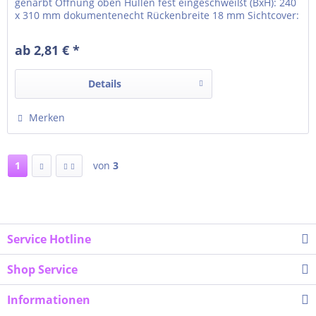
genarbt Öffnung oben Hüllen fest eingeschweißt (BxH): 240
x 310 mm dokumentenecht Rückenbreite 18 mm Sichtcover:
Titel und Rücken Vollflächige Klarsichttasche auf dem
Vorderflügel Klarsichttasche für Rückenschild um den
ab 2,81 € *
Rücken gezogen Einlegeformat...
Details
Merken
1
von
3
Service Hotline
Shop Service
Informationen