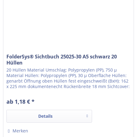
FolderSys® Sichtbuch 25025-30 A5 schwarz 20
Hüllen
20 Hüllen Material Umschlag: Polypropylen (PP), 750 µ
Material Hüllen: Polypropylen (PP), 30 µ Oberfläche Hüllen:
genarbt Öffnung oben Hüllen fest eingeschweißt (BxH): 162
x 225 mm dokumentenecht Rückenbreite 18 mm Sichtcover:
Titel und Rücken Klarsichttasche für Rückenschild um den
Rücken gezogen Einlegeformat Klarsichttasche: 25 x 225
ab 1,18 € *
mm
Details
Merken