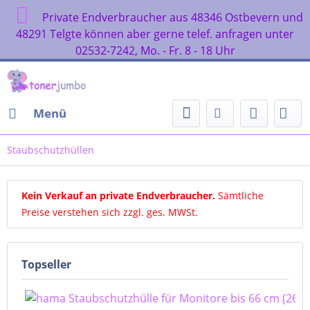
Private Endverbraucher aus 48346 Ostbevern und
48291 Telgte können aber gerne telef. anfragen unter
02532-7242, Mo. - Fr. 8 - 18 Uhr
Menü
Staubschutzhüllen
Kein Verkauf an private Endverbraucher
.
Sämtliche
Preise verstehen sich zzgl. ges. MWSt.
Topseller