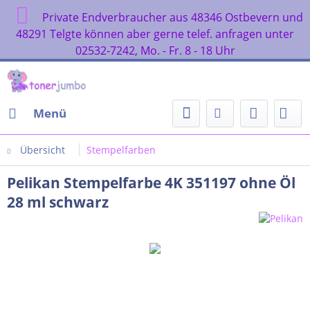
Private Endverbraucher aus 48346 Ostbevern und
48291 Telgte können aber gerne telef. anfragen unter
02532-7242, Mo. - Fr. 8 - 18 Uhr
Menü
Übersicht
Stempelfarben
Pelikan Stempelfarbe 4K 351197 ohne Öl
28 ml schwarz