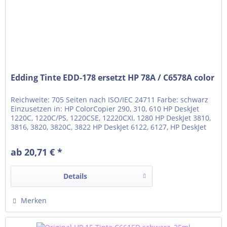
Edding Tinte EDD-178 ersetzt HP 78A / C6578A color
Reichweite: 705 Seiten nach ISO/IEC 24711 Farbe: schwarz
Einzusetzen in: HP ColorCopier 290, 310, 610 HP DeskJet
1220C, 1220C/PS, 1220CSE, 12220CXI, 1280 HP DeskJet 3810,
3816, 3820, 3820C, 3822 HP DeskJet 6122, 6127, HP DeskJet
916c, , 920c, 920cvr, 920cxi HP DeskJet 930c, 930cm, 9300,
932c, 935c, 940c, 940cvr HP DeskJet 950c, 952c, 959c HP
ab 20,71 € *
DeskJet 960c, 960cse, 960cxi HP...
Details
Merken