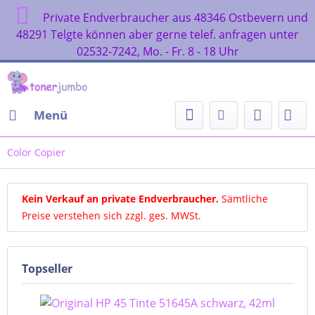
Private Endverbraucher aus 48346 Ostbevern und
48291 Telgte können aber gerne telef. anfragen unter
02532-7242, Mo. - Fr. 8 - 18 Uhr
Menü
Color Copier
Kein Verkauf an private Endverbraucher
.
Sämtliche
Preise verstehen sich zzgl. ges. MWSt.
Topseller