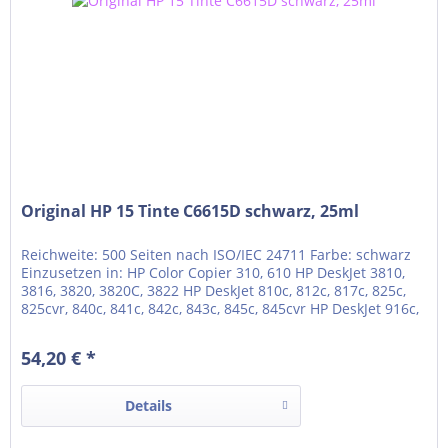
Original HP 15 Tinte C6615D schwarz, 25ml
Reichweite: 500 Seiten nach ISO/IEC 24711 Farbe: schwarz
Einzusetzen in: HP Color Copier 310, 610 HP DeskJet 3810,
3816, 3820, 3820C, 3822 HP DeskJet 810c, 812c, 817c, 825c,
825cvr, 840c, 841c, 842c, 843c, 845c, 845cvr HP DeskJet 916c,
920c, 920cvr, 920cxi, 940c, 940cvr HP Fax 1010, 1230, 1230xi
HP OfficeJet V30, V40, V40xi, V45 HP PSC 500, 500cxi, 500xi HP
54,20 € *
PSC 720, 750,...
Details