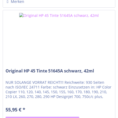
Merken
Original HP 45 Tinte 51645A schwarz, 42ml
NUR SOLANGE VORRAT REICHT!!! Reichweite: 930 Seiten
nach ISO/IEC 24711 Farbe: schwarz Einzusetzen in: HP Color
Copier 110, 120, 140, 145, 150, 155, 160, 170, 180, 190, 210,
210 LX, 260, 270, 280, 290 HP DesignJet 700, 750c/c plus,
755cm HP DeskJet 1000c, 1000cse, 1000cxi, 1100c, 1120c,
1120cse, 1120cxi, 1125c, 1180c, 1180cse, 1180cxi HP DeskJet
55,95 € *
1220c, 1220c/ps, 1220cse,...