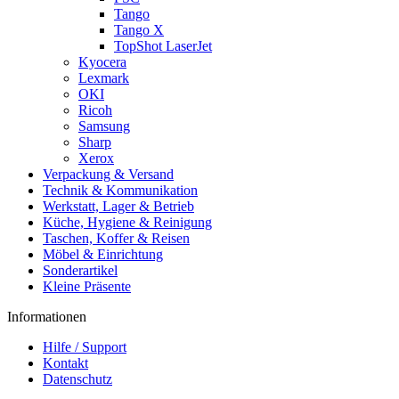
Tango
Tango X
TopShot LaserJet
Kyocera
Lexmark
OKI
Ricoh
Samsung
Sharp
Xerox
Verpackung & Versand
Technik & Kommunikation
Werkstatt, Lager & Betrieb
Küche, Hygiene & Reinigung
Taschen, Koffer & Reisen
Möbel & Einrichtung
Sonderartikel
Kleine Präsente
Informationen
Hilfe / Support
Kontakt
Datenschutz