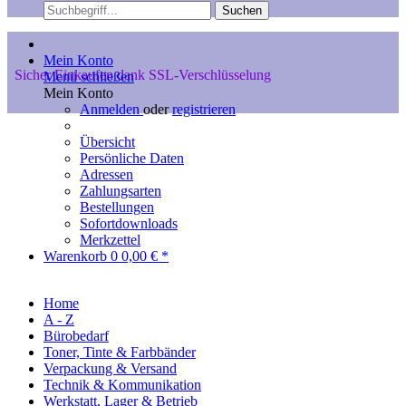
Suchen
Mein Konto
Sicher Einkaufen dank SSL-Verschlüsselung
Menü schließen
Mein Konto
Anmelden
oder
registrieren
Übersicht
Persönliche Daten
Adressen
Zahlungsarten
Bestellungen
Sofortdownloads
Merkzettel
Warenkorb
0
0,00 € *
Home
A - Z
Bürobedarf
Toner, Tinte & Farbbänder
Verpackung & Versand
Technik & Kommunikation
Werkstatt, Lager & Betrieb