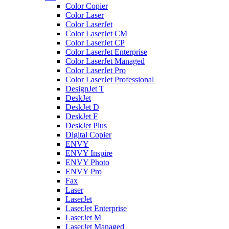
Color Copier
Color Laser
Color LaserJet
Color LaserJet CM
Color LaserJet CP
Color LaserJet Enterprise
Color LaserJet Managed
Color LaserJet Pro
Color LaserJet Professional
DesignJet T
DeskJet
DeskJet D
DeskJet F
DeskJet Plus
Digital Copier
ENVY
ENVY Inspire
ENVY Photo
ENVY Pro
Fax
Laser
LaserJet
LaserJet Enterprise
LaserJet M
LaserJet Managed