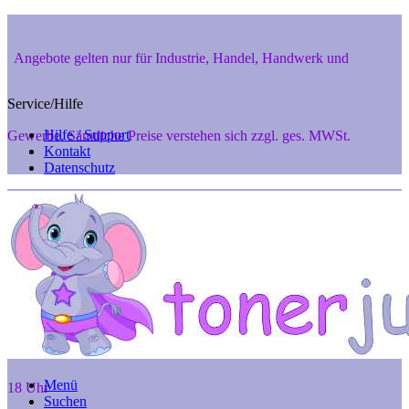
Angebote gelten nur für Industrie, Handel, Handwerk und
Service/Hilfe
Hilfe / Support
Gewerbe. Sämtliche Preise verstehen sich zzgl. ges. MWSt.
Kontakt
Datenschutz
Private Endverbraucher aus 48346 Ostbevern und 48291 Telgte
können aber gerne telef. anfragen unter 02532-7242, Mo. - Fr. 8 -
Menü
18 Uhr
Suchen