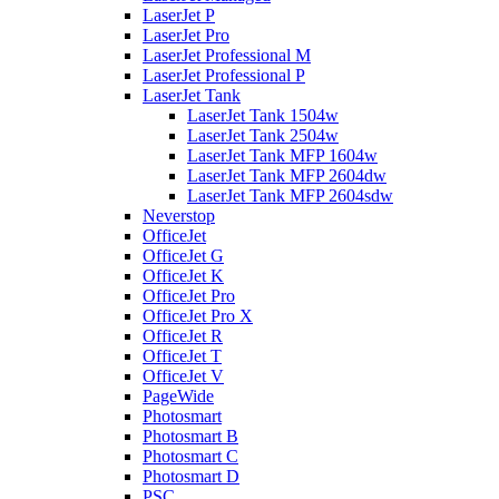
LaserJet P
LaserJet Pro
LaserJet Professional M
LaserJet Professional P
LaserJet Tank
LaserJet Tank 1504w
LaserJet Tank 2504w
LaserJet Tank MFP 1604w
LaserJet Tank MFP 2604dw
LaserJet Tank MFP 2604sdw
Neverstop
OfficeJet
OfficeJet G
OfficeJet K
OfficeJet Pro
OfficeJet Pro X
OfficeJet R
OfficeJet T
OfficeJet V
PageWide
Photosmart
Photosmart B
Photosmart C
Photosmart D
PSC