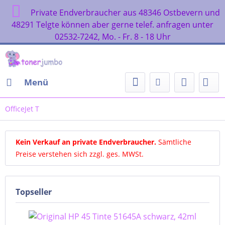
Private Endverbraucher aus 48346 Ostbevern und
48291 Telgte können aber gerne telef. anfragen unter
02532-7242, Mo. - Fr. 8 - 18 Uhr
Menü
OfficeJet T
Kein Verkauf an private Endverbraucher
.
Sämtliche
Preise verstehen sich zzgl. ges. MWSt.
Topseller