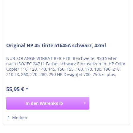
Original HP 45 Tinte 51645A schwarz, 42ml
NUR SOLANGE VORRAT REICHT!!! Reichweite: 930 Seiten
nach ISO/IEC 24711 Farbe: schwarz Einzusetzen in: HP Color
Copier 110, 120, 140, 145, 150, 155, 160, 170, 180, 190, 210,
210 LX, 260, 270, 280, 290 HP DesignJet 700, 750c/c plus,
755cm HP DeskJet 1000c, 1000cse, 1000cxi, 1100c, 1120c,
1120cse, 1120cxi, 1125c, 1180c, 1180cse, 1180cxi HP DeskJet
55,95 € *
1220c, 1220c/ps, 1220cse,...
In den
Warenkorb
Merken