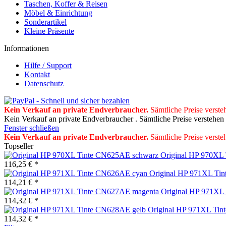
Taschen, Koffer & Reisen
Möbel & Einrichtung
Sonderartikel
Kleine Präsente
Informationen
Hilfe / Support
Kontakt
Datenschutz
Kein Verkauf an private Endverbraucher
.
Sämtliche Preise verste
Kein Verkauf an private Endverbraucher . Sämtliche Preise verstehen
Fenster schließen
Kein Verkauf an private Endverbraucher
.
Sämtliche Preise verste
Topseller
Original HP 970XL
116,25 € *
Original HP 971XL Ti
114,21 € *
Original HP 971XL
114,32 € *
Original HP 971XL Tin
114,32 € *