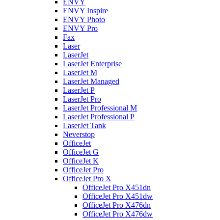
ENVY
ENVY Inspire
ENVY Photo
ENVY Pro
Fax
Laser
LaserJet
LaserJet Enterprise
LaserJet M
LaserJet Managed
LaserJet P
LaserJet Pro
LaserJet Professional M
LaserJet Professional P
LaserJet Tank
Neverstop
OfficeJet
OfficeJet G
OfficeJet K
OfficeJet Pro
OfficeJet Pro X
OfficeJet Pro X451dn
OfficeJet Pro X451dw
OfficeJet Pro X476dn
OfficeJet Pro X476dw