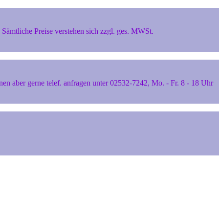
Sämtliche Preise verstehen sich zzgl. ges. MWSt.
 aber gerne telef. anfragen unter 02532-7242, Mo. - Fr. 8 - 18 Uhr