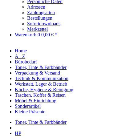
Persönliche Daten
Adressen
Zahlungsarten
Bestellungen
Sofortdownloads
Merkzettel
Warenkorb
0
0,00 € *
Home
A - Z
Bürobedarf
Toner, Tinte & Farbbänder
Verpackung & Versand
Technik & Kommunikation
Werkstatt, Lager & Betrieb
Küche, Hygiene & Reinigung
Taschen, Koffer & Reisen
Möbel & Einrichtung
Sonderartikel
Kleine Präsente
Toner, Tinte & Farbbänder
HP