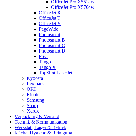
OfficeJet Pro X551dw
OfficeJet Pro X576dw
OfficeJet R
OfficeJet T
OfficeJet V
PageWide
Photosmart
Photosmart B
Photosmart C
Photosmart D
PSC
Tango
Tango X
TopShot LaserJet
Kyocera
Lexmark
OKI
Ricoh
Samsung
Sharp
Xerox
Verpackung & Versand
Technik & Kommunikation
Werkstatt, Lager & Betrieb
Küche, Hygiene & Reinigung