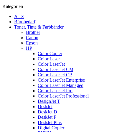
Kategorien
A - Z
Bürobedarf
Toner, Tinte & Farbbänder
Brother
Canon
Epson
HP
Color Copier
Color Laser
Color LaserJet
Color LaserJet CM
Color LaserJet CP
Color LaserJet Enterprise
Color LaserJet Managed
Color LaserJet Pro
Color LaserJet Professional
DesignJet T
DeskJet
DeskJet D
DeskJet F
DeskJet Plus
Digital Copier