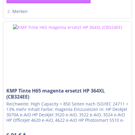
Merken
KMP Tinte H65 magenta ersetzt HP 364XL
(CB324EE)
Reichweite: High Capacity = 850 Seiten nach ISO/IEC 24711 =
13% mehr Inhalt Farbe: magenta Einzusetzen in: HP DeskJet
3070A e-AiO HP DeskJet 3520 e-AiO, 3522 e-AiO, 3524 e-AiO
HP OfficeJet 4620 e-AiO, 4622 e-AiO HP Photosmart 5510 e-
AiO, 5514 e-AiO, 5515 e-AiO HP Photosmart 5520 e-AiO, 5522
e-AiO, 5524 e-AiO, 5525 e-AiO HP Photosmart 6510 e-AiO,
6,01 € *