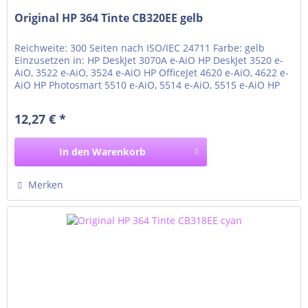
Original HP 364 Tinte CB320EE gelb
Reichweite: 300 Seiten nach ISO/IEC 24711 Farbe: gelb
Einzusetzen in: HP DeskJet 3070A e-AiO HP DeskJet 3520 e-
AiO, 3522 e-AiO, 3524 e-AiO HP OfficeJet 4620 e-AiO, 4622 e-
AiO HP Photosmart 5510 e-AiO, 5514 e-AiO, 5515 e-AiO HP
Photosmart 5520 e-AiO, 5522 e-AiO, 5524 e-AiO, 5525 e-AiO
HP Photosmart 6510 e-AiO, 6520 e-AiO, 6525 e-AiO HP
12,27 € *
Photosmart 7510 e-AiO, 7520 e-AiO HP...
In den
Warenkorb
Merken