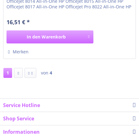
OfficeJet 8014 All-in-One HP OfficeJet 8015 All-in-One HP
OfficeJet 8017 All-in-One HP OfficeJet Pro 8022 All-in-One HP
OfficeJet Pro 8023 All-in-One HP OfficeJet Pro 8024 All-in-
One HP OfficeJet Pro 8025 All-in-One
16,51 € *
In den
Warenkorb
Merken
1
von
4
Service Hotline
Shop Service
Informationen