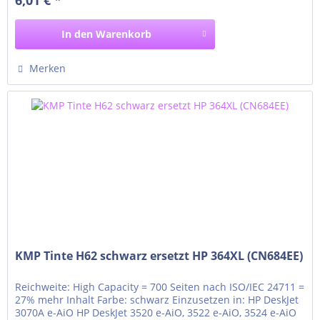
6520 e-AiO, 6525 e-AiO HP...
In den
Warenkorb
Merken
KMP Tinte H62 schwarz ersetzt HP 364XL (CN684EE)
Reichweite: High Capacity = 700 Seiten nach ISO/IEC 24711 =
27% mehr Inhalt Farbe: schwarz Einzusetzen in: HP DeskJet
3070A e-AiO HP DeskJet 3520 e-AiO, 3522 e-AiO, 3524 e-AiO