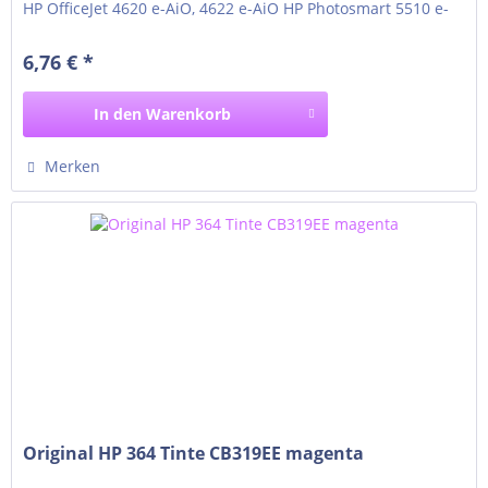
HP OfficeJet 4620 e-AiO, 4622 e-AiO HP Photosmart 5510 e-
AiO, 5514 e-AiO, 5515 e-AiO HP Photosmart 5520 e-AiO, 5522
e-AiO, 5524 e-AiO, 5525 e-AiO HP Photosmart 6510 e-AiO,
6,76 € *
6520 e-AiO, 6525 e-AiO HP...
In den
Warenkorb
Merken
Original HP 364 Tinte CB319EE magenta