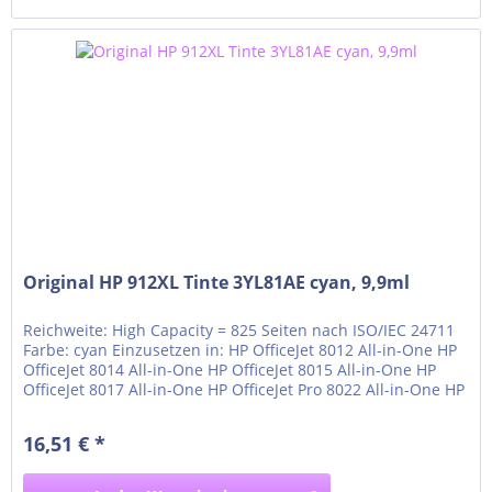
Original HP 912XL Tinte 3YL81AE cyan, 9,9ml
Reichweite: High Capacity = 825 Seiten nach ISO/IEC 24711
Farbe: cyan Einzusetzen in: HP OfficeJet 8012 All-in-One HP
OfficeJet 8014 All-in-One HP OfficeJet 8015 All-in-One HP
OfficeJet 8017 All-in-One HP OfficeJet Pro 8022 All-in-One HP
OfficeJet Pro 8023 All-in-One HP OfficeJet Pro 8024 All-in-
One HP OfficeJet Pro 8025 All-in-One
16,51 € *