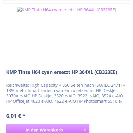
KMP Tinte H64 cyan ersetzt HP 364XL (CB323EE)
Reichweite: High Capacity = 850 Seiten nach ISO/IEC 24711=
13% mehr Inhalt Farbe: cyan Einzusetzen in: HP DeskJet
3070A e-AiO HP DeskJet 3520 e-AiO, 3522 e-AiO, 3524 e-AiO
HP OfficeJet 4620 e-AiO, 4622 e-AiO HP Photosmart 5510 e-
AiO, 5514 e-AiO, 5515 e-AiO HP Photosmart 5520 e-AiO, 5522
e-AiO, 5524 e-AiO, 5525 e-AiO HP Photosmart 6510 e-AiO,
6,01 € *
6520 e-AiO, 6525 e-AiO HP...
In den
Warenkorb