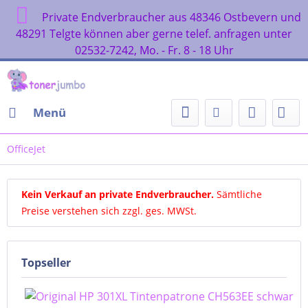
Private Endverbraucher aus 48346 Ostbevern
48291 Telgte können aber gerne telef. anfragen un
02532-7242, Mo. - Fr. 8 - 18 Uhr
Menü
OfficeJet
Kein Verkauf an private Endverbraucher
.
Sämtliche
Preise verstehen sich zzgl. ges. MWSt.
Topseller