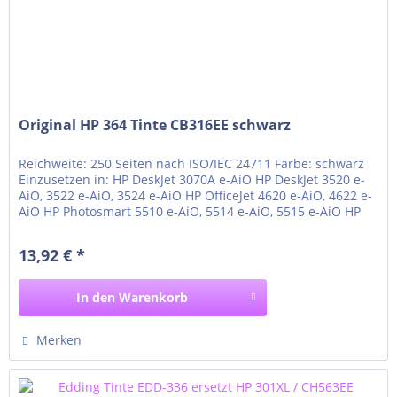
Original HP 364 Tinte CB316EE schwarz
Reichweite: 250 Seiten nach ISO/IEC 24711 Farbe: schwarz
Einzusetzen in: HP DeskJet 3070A e-AiO HP DeskJet 3520 e-
AiO, 3522 e-AiO, 3524 e-AiO HP OfficeJet 4620 e-AiO, 4622 e-
AiO HP Photosmart 5510 e-AiO, 5514 e-AiO, 5515 e-AiO HP
Photosmart 5520 e-AiO, 5522 e-AiO, 5524 e-AiO, 5525 e-AiO
HP Photosmart 6510 e-AiO, 6520 e-AiO, 6525 e-AiO HP
13,92 € *
Photosmart 7510 e-AiO, 7520 e-AiO HP...
In den
Warenkorb
Merken