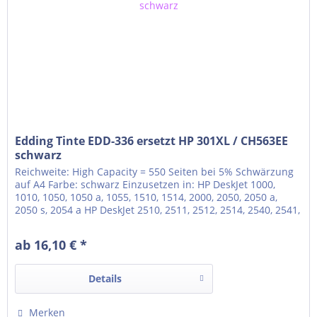
Edding Tinte EDD-336 ersetzt HP 301XL / CH563EE
schwarz
Reichweite: High Capacity = 550 Seiten bei 5% Schwärzung
auf A4 Farbe: schwarz Einzusetzen in: HP DeskJet 1000,
1010, 1050, 1050 a, 1055, 1510, 1514, 2000, 2050, 2050 a,
2050 s, 2054 a HP DeskJet 2510, 2511, 2512, 2514, 2540, 2541,
2542, 2543, 2544, 2545, 2545 gray, 2546 HP DeskJet 2547,
2549, 2550, 3000, 3050, 3050 a, 3050 se, 3050 ve, 3052, 3052
ab 16,10 € *
a, 3054 a HP DeskJet 3055,...
Details
Merken