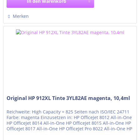
In den
Warenkorb
Merken
Original HP 912XL Tinte 3YL82AE magenta, 10,4ml
Reichweite: High Capacity = 825 Seiten nach ISO/IEC 24711
Farbe: magenta Einzusetzen in: HP OfficeJet 8012 All-in-One
HP OfficeJet 8014 All-in-One HP OfficeJet 8015 All-in-One HP
OfficeJet 8017 All-in-One HP OfficeJet Pro 8022 All-in-One HP
OfficeJet Pro 8023 All-in-One HP OfficeJet Pro 8024 All-in-
One HP OfficeJet Pro 8025 All-in-One