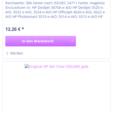
Reichweite: 300 Seiten nach ISO/IEC 24711 Farbe: magenta
Einzusetzen in: HP DeskJet 3070A e-AiO HP DeskJet 3520 e-
AiO, 3522 e-AiO, 3524 e-AiO HP OfficeJet 4620 e-AiO, 4622 e-
AiO HP Photosmart 5510 e-AiO, 5514 e-AiO, 5515 e-AiO HP
Photosmart 5520 e-AiO, 5522 e-AiO, 5524 e-AiO, 5525 e-AiO
HP Photosmart 6510 e-AiO, 6520 e-AiO, 6525 e-AiO HP
12,26 € *
Photosmart 7510 e-AiO, 7520 e-AiO HP...
In den
Warenkorb
Merken