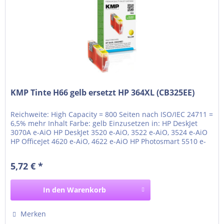
KMP Tinte H66 gelb ersetzt HP 364XL (CB325EE)
Reichweite: High Capacity = 800 Seiten nach ISO/IEC 24711 =
6,5% mehr Inhalt Farbe: gelb Einzusetzen in: HP DeskJet
3070A e-AiO HP DeskJet 3520 e-AiO, 3522 e-AiO, 3524 e-AiO
HP OfficeJet 4620 e-AiO, 4622 e-AiO HP Photosmart 5510 e-
AiO, 5514 e-AiO, 5515 e-AiO HP Photosmart 5520 e-AiO, 5522
e-AiO, 5524 e-AiO, 5525 e-AiO HP Photosmart 6510 e-AiO,
5,72 € *
6520 e-AiO, 6525 e-AiO HP...
In den
Warenkorb
Merken