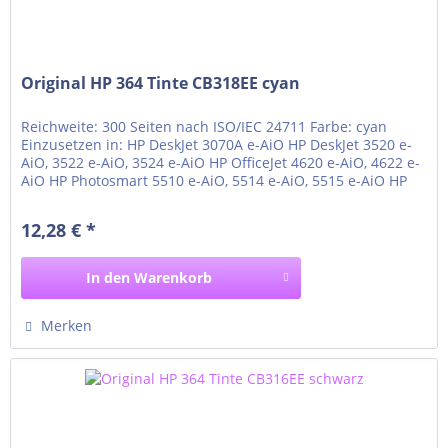
Original HP 364 Tinte CB318EE cyan
Reichweite: 300 Seiten nach ISO/IEC 24711 Farbe: cyan
Einzusetzen in: HP DeskJet 3070A e-AiO HP DeskJet 3520 e-
AiO, 3522 e-AiO, 3524 e-AiO HP OfficeJet 4620 e-AiO, 4622 e-
AiO HP Photosmart 5510 e-AiO, 5514 e-AiO, 5515 e-AiO HP
Photosmart 5520 e-AiO, 5522 e-AiO, 5524 e-AiO, 5525 e-AiO
HP Photosmart 6510 e-AiO, 6520 e-AiO, 6525 e-AiO HP
12,28 € *
Photosmart 7510 e-AiO, 7520 e-AiO HP...
In den
Warenkorb
Merken