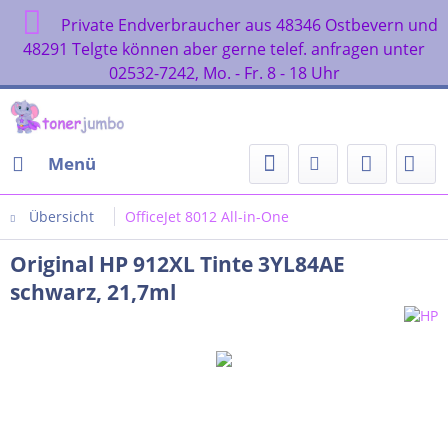
Private Endverbraucher aus 48346 Ostbevern und
48291 Telgte können aber gerne telef. anfragen unter
02532-7242, Mo. - Fr. 8 - 18 Uhr
Menü
Übersicht
OfficeJet 8012 All-in-One
Original HP 912XL Tinte 3YL84AE
schwarz, 21,7ml