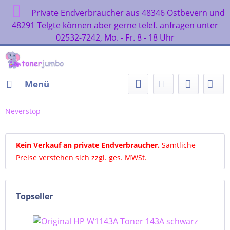
Private Endverbraucher aus 48346 Ostbevern und
48291 Telgte können aber gerne telef. anfragen unter
02532-7242, Mo. - Fr. 8 - 18 Uhr
Menü
Neverstop
Kein Verkauf an private Endverbraucher
.
Sämtliche
Preise verstehen sich zzgl. ges. MWSt.
Topseller