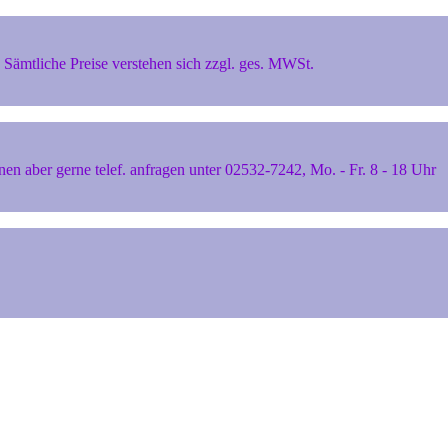
Sämtliche Preise verstehen sich zzgl. ges. MWSt.
 aber gerne telef. anfragen unter 02532-7242, Mo. - Fr. 8 - 18 Uhr