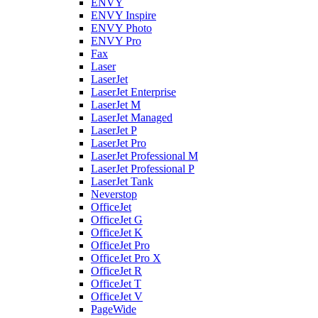
ENVY
ENVY Inspire
ENVY Photo
ENVY Pro
Fax
Laser
LaserJet
LaserJet Enterprise
LaserJet M
LaserJet Managed
LaserJet P
LaserJet Pro
LaserJet Professional M
LaserJet Professional P
LaserJet Tank
Neverstop
OfficeJet
OfficeJet G
OfficeJet K
OfficeJet Pro
OfficeJet Pro X
OfficeJet R
OfficeJet T
OfficeJet V
PageWide