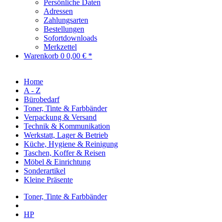
Persönliche Daten
Adressen
Zahlungsarten
Bestellungen
Sofortdownloads
Merkzettel
Warenkorb
0
0,00 € *
Home
A - Z
Bürobedarf
Toner, Tinte & Farbbänder
Verpackung & Versand
Technik & Kommunikation
Werkstatt, Lager & Betrieb
Küche, Hygiene & Reinigung
Taschen, Koffer & Reisen
Möbel & Einrichtung
Sonderartikel
Kleine Präsente
Toner, Tinte & Farbbänder
HP