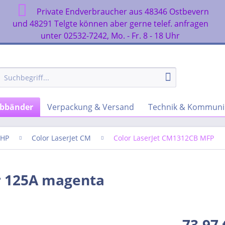
Private Endverbraucher aus 48346 Ostbevern
n
und 48291 Telgte können aber gerne telef. anfragen
unter 02532-7242, Mo. - Fr. 8 - 18 Uhr
rbbänder
Verpackung & Versand
Technik & Kommuni
HP
Color LaserJet CM
Color LaserJet CM1312CB MFP
r 125A magenta
73,97 