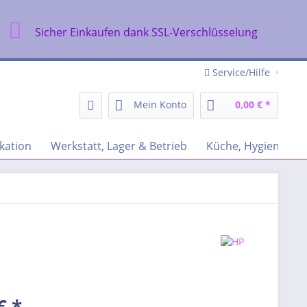
Sicher Einkaufen dank SSL-Verschlüsselung
Service/Hilfe
Mein Konto
0,00 € *
kation
Werkstatt, Lager & Betrieb
Küche, Hygiene & R
€ *