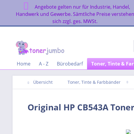
Angebote gelten nur für Industrie, Handel,
Handwerk und Gewerbe. Sämtliche Preise verstehe
sich zzgl. ges. MWSt.
Home
A - Z
Bürobedarf
Toner, Tinte & Fa
Übersicht
Toner, Tinte & Farbbänder
Original HP CB543A Tone