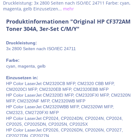
Druckleistung: 3x 2800 Seiten nach ISO/IEC 24711 Farbe: cyan,
magenta, gelb Einzusetzen...
mehr
Produktinformationen "Original HP CF372AM
Toner 304A, 3er-Set C/M/Y"
Druckleistung:
3x 2800 Seiten nach ISO/IEC 24711
Farbe:
cyan, magenta, gelb
Einzusetzen in:
HP Color LaserJet CM2320CB MFP, CM2320 CBB MFP,
CM2020CI MFP, CM2320EB MFP, CM2320EBB MFP
HP Color LaserJet CM2320EI MFP, CM2320FXI MFP, CM2320N
MFP, CM2320NF MFP, CM2320WB MFP
HP Color LaserJet CM2320WBB MFP, CM2320WI MFP,
CM2323, CM2720FXI MFP
HP Color LaserJet CP2024, CP2024DN, CP2024N, CP2024,
CP2025, CP2025DN, CP2025N, CP2025X
HP Color LaserJet CP2026, CP2026DN, CP2026N, CP2027,
CP2027DN, CP2027N