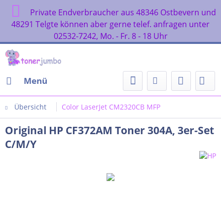
Private Endverbraucher aus 48346 Ostbevern und
48291 Telgte können aber gerne telef. anfragen unter
02532-7242, Mo. - Fr. 8 - 18 Uhr
Menü
Übersicht
Color LaserJet CM2320CB MFP
Original HP CF372AM Toner 304A, 3er-Set
C/M/Y