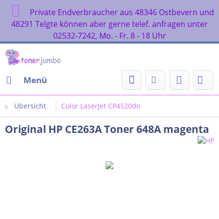
Private Endverbraucher aus 48346 Ostbevern und
48291 Telgte können aber gerne telef. anfragen unter
02532-7242, Mo. - Fr. 8 - 18 Uhr
Menü
Übersicht
Color LaserJet CP4520dn
Original HP CE263A Toner 648A magenta