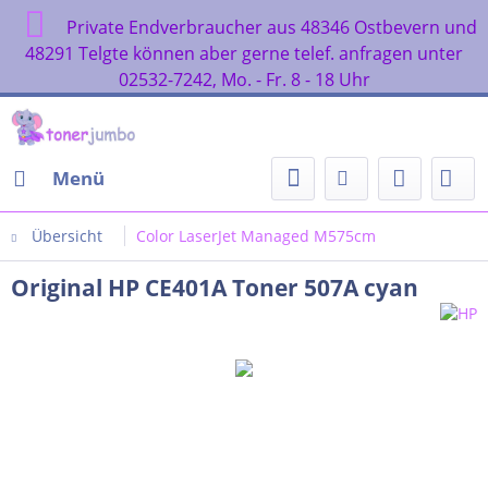
Private Endverbraucher aus 48346 Ostbevern und
48291 Telgte können aber gerne telef. anfragen unter
02532-7242, Mo. - Fr. 8 - 18 Uhr
Menü
Übersicht
Color LaserJet Managed M575cm
Original HP CE401A Toner 507A cyan