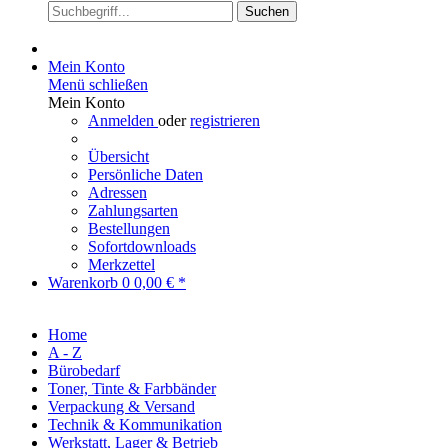
Suchen
Mein Konto
Menü schließen
Mein Konto
Anmelden
oder
registrieren
Übersicht
Persönliche Daten
Adressen
Zahlungsarten
Bestellungen
Sofortdownloads
Merkzettel
Warenkorb
0
0,00 € *
Home
A - Z
Bürobedarf
Toner, Tinte & Farbbänder
Verpackung & Versand
Technik & Kommunikation
Werkstatt, Lager & Betrieb