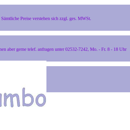
Sämtliche Preise verstehen sich zzgl. ges. MWSt.
 aber gerne telef. anfragen unter 02532-7242, Mo. - Fr. 8 - 18 Uhr