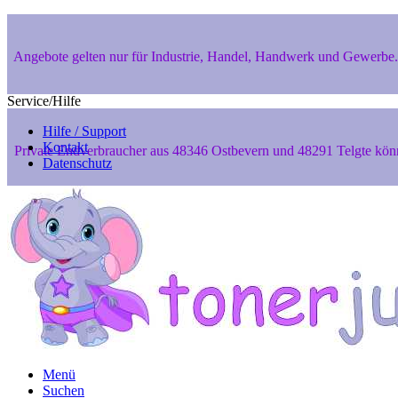
Angebote gelten nur für Industrie, Handel, Handwerk und Gewerbe. 
Service/Hilfe
Hilfe / Support
Kontakt
Private Endverbraucher aus 48346 Ostbevern und 48291 Telgte können
Datenschutz
Sicher Einkaufen dank SSL-Verschlüsselung
Menü
Suchen