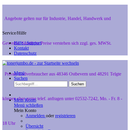
Angebote gelten nur für Industrie, Handel, Handwerk und
Service/Hilfe
Hilfe / Support
Gewerbe. Sämtliche Preise verstehen sich zzgl. ges. MWSt.
Kontakt
Datenschutz
Menü
Private Endverbraucher aus 48346 Ostbevern und 48291 Telgte
Suchen
Suchen
können aber gerne telef. anfragen unter 02532-7242, Mo. - Fr. 8 -
Mein Konto
Menü schließen
Mein Konto
Anmelden
oder
registrieren
18 Uhr
Übersicht