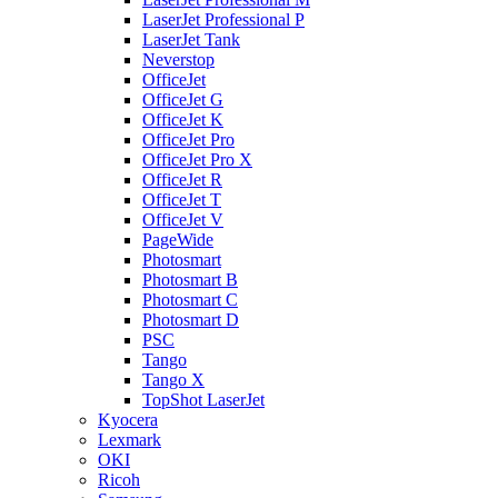
LaserJet Professional P
LaserJet Tank
Neverstop
OfficeJet
OfficeJet G
OfficeJet K
OfficeJet Pro
OfficeJet Pro X
OfficeJet R
OfficeJet T
OfficeJet V
PageWide
Photosmart
Photosmart B
Photosmart C
Photosmart D
PSC
Tango
Tango X
TopShot LaserJet
Kyocera
Lexmark
OKI
Ricoh