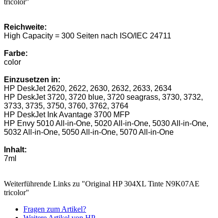
tricolor"
Reichweite:
High Capacity = 300 Seiten nach ISO/IEC 24711
Farbe:
color
Einzusetzen in:
HP DeskJet 2620, 2622, 2630, 2632, 2633, 2634
HP DeskJet 3720, 3720 blue, 3720 seagrass, 3730, 3732,
3733, 3735, 3750, 3760, 3762, 3764
HP DeskJet Ink Avantage 3700 MFP
HP Envy 5010 All-in-One, 5020 All-in-One, 5030 All-in-One,
5032 All-in-One, 5050 All-in-One, 5070 All-in-One
Inhalt:
7ml
Weiterführende Links zu "Original HP 304XL Tinte N9K07AE
tricolor"
Fragen zum Artikel?
Weitere Artikel von HP