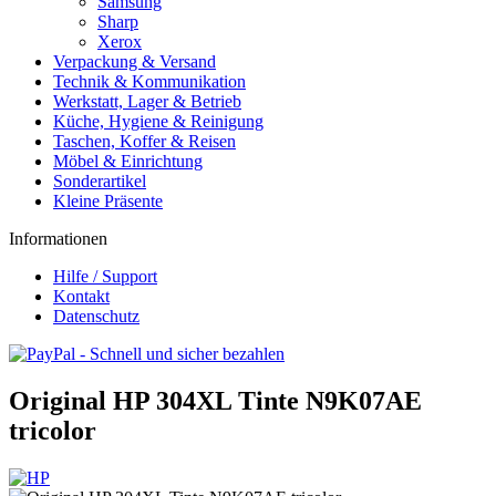
Samsung
Sharp
Xerox
Verpackung & Versand
Technik & Kommunikation
Werkstatt, Lager & Betrieb
Küche, Hygiene & Reinigung
Taschen, Koffer & Reisen
Möbel & Einrichtung
Sonderartikel
Kleine Präsente
Informationen
Hilfe / Support
Kontakt
Datenschutz
Original HP 304XL Tinte N9K07AE
tricolor