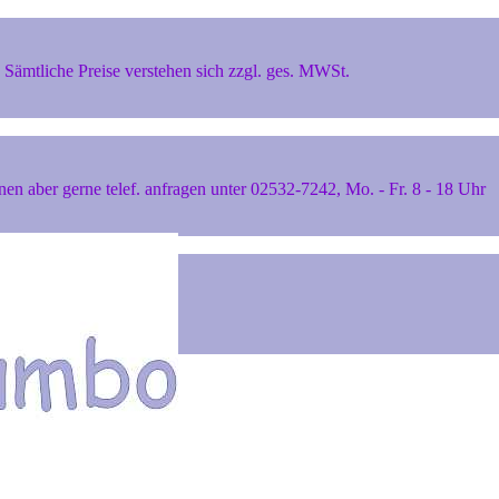
Sämtliche Preise verstehen sich zzgl. ges. MWSt.
 aber gerne telef. anfragen unter 02532-7242, Mo. - Fr. 8 - 18 Uhr