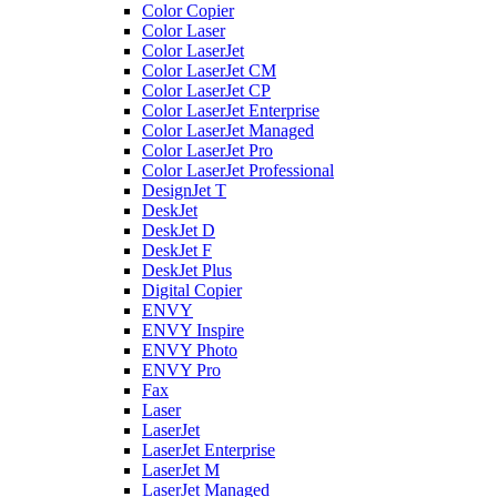
Color Copier
Color Laser
Color LaserJet
Color LaserJet CM
Color LaserJet CP
Color LaserJet Enterprise
Color LaserJet Managed
Color LaserJet Pro
Color LaserJet Professional
DesignJet T
DeskJet
DeskJet D
DeskJet F
DeskJet Plus
Digital Copier
ENVY
ENVY Inspire
ENVY Photo
ENVY Pro
Fax
Laser
LaserJet
LaserJet Enterprise
LaserJet M
LaserJet Managed