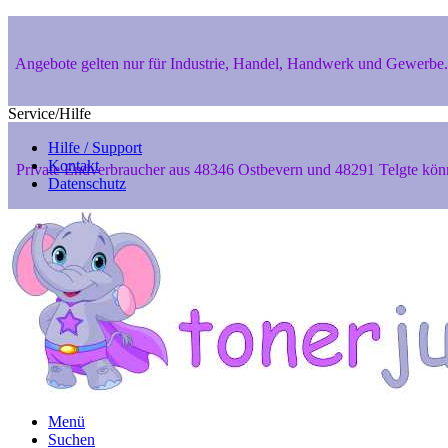
Angebote gelten nur für Industrie, Handel, Handwerk und Gewerbe. 
Service/Hilfe
Hilfe / Support
Kontakt
Private Endverbraucher aus 48346 Ostbevern und 48291 Telgte können
Datenschutz
Sicher Einkaufen dank SSL-Verschlüsselung
Menü
Suchen