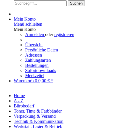
Suchen
Mein Konto
Menü schließen
Mein Konto
Anmelden
oder
registrieren
Übersicht
Persönliche Daten
Adressen
Zahlungsarten
Bestellungen
Sofortdownloads
Merkzettel
Warenkorb
0
0,00 € *
Home
A - Z
Bürobedarf
Toner, Tinte & Farbbänder
Verpackung & Versand
Technik & Kommunikation
Werkstatt, Lager & Betrieb