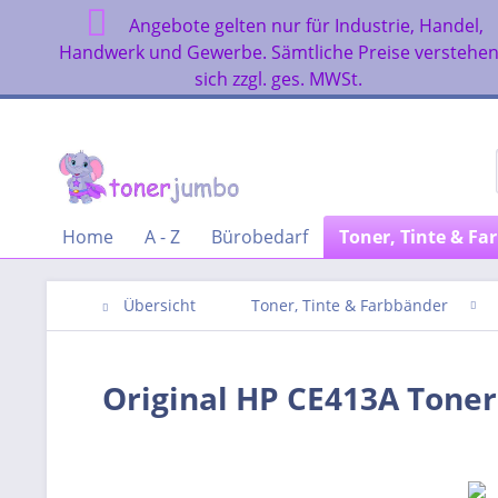
Angebote gelten nur für Industrie, Handel,
Handwerk und Gewerbe. Sämtliche Preise verstehe
sich zzgl. ges. MWSt.
Home
A - Z
Bürobedarf
Toner, Tinte & Fa
Übersicht
Toner, Tinte & Farbbänder
Original HP CE413A Tone