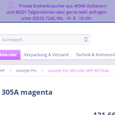
Private Endverbraucher aus 48346 Ostbevern
n
und 48291 Telgte können aber gerne telef. anfragen
unter 02532-7242, Mo. - Fr. 8 - 18 Uhr
rbbänder
Verpackung & Versand
Technik & Kommuni
HP
LaserJet Pro
LaserJet Pro 300 color MFP M375nw
r 305A magenta
121,66