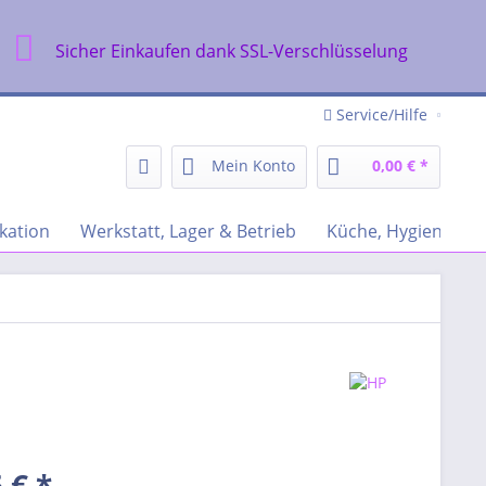
Sicher Einkaufen dank SSL-Verschlüsselung
Service/Hilfe
Mein Konto
0,00 € *
kation
Werkstatt, Lager & Betrieb
Küche, Hygiene & R
 € *