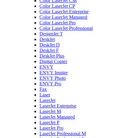
Color LaserJet CM
Color LaserJet CP
Color LaserJet Enterprise
Color LaserJet Managed
Color LaserJet Pro
Color LaserJet Professional
DesignJet T
DeskJet
DeskJet D
DeskJet F
DeskJet Plus
Digital Copier
ENVY
ENVY Inspire
ENVY Photo
ENVY Pro
Fax
Laser
LaserJet
LaserJet Enterprise
LaserJet M
LaserJet Managed
LaserJet P
LaserJet Pro
LaserJet Professional M