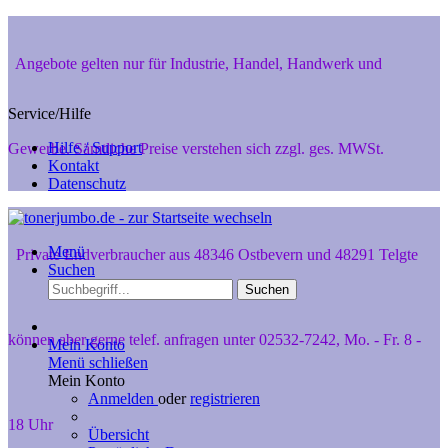
Angebote gelten nur für Industrie, Handel, Handwerk und
Service/Hilfe
Hilfe / Support
Gewerbe. Sämtliche Preise verstehen sich zzgl. ges. MWSt.
Kontakt
Datenschutz
Menü
Private Endverbraucher aus 48346 Ostbevern und 48291 Telgte
Suchen
Suchen
können aber gerne telef. anfragen unter 02532-7242, Mo. - Fr. 8 -
Mein Konto
Menü schließen
Mein Konto
Anmelden
oder
registrieren
18 Uhr
Übersicht