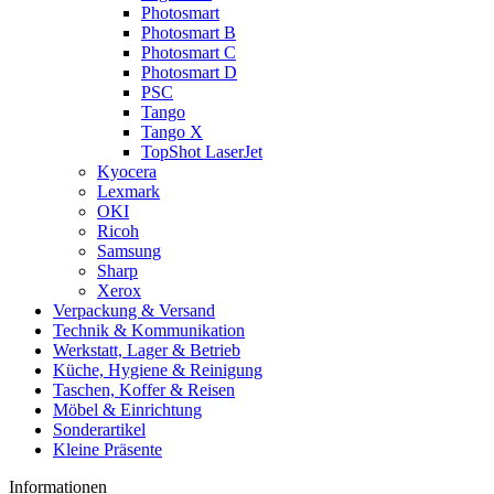
Photosmart
Photosmart B
Photosmart C
Photosmart D
PSC
Tango
Tango X
TopShot LaserJet
Kyocera
Lexmark
OKI
Ricoh
Samsung
Sharp
Xerox
Verpackung & Versand
Technik & Kommunikation
Werkstatt, Lager & Betrieb
Küche, Hygiene & Reinigung
Taschen, Koffer & Reisen
Möbel & Einrichtung
Sonderartikel
Kleine Präsente
Informationen