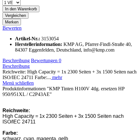
In den
Warenkorb
Vergleichen
Merken
Bewerten
Artikel-Nr.:
3153054
Herstellerinformation
:
KMP AG, Pfarrer-Findl-Straße 40,
84307 Eggenfelden, Deutschland, info@kmp.com
Beschreibung
Bewertungen
0
Beschreibung
Reichweite: High Capacity = 1x 2300 Seiten + 3x 1500 Seiten nach
ISO/IEC 24711 Farbe:...
mehr
Menü schließen
Produktinformationen "KMP Tinten H100V 4tlg. ersetzen HP
950/951XL / C2P43AE"
Reichweite:
High Capacity = 1x 2300 Seiten + 3x 1500 Seiten nach
ISO/IEC 24711
Farbe:
schwarz, cyan, magenta, gelb