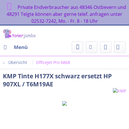
Private Endverbraucher aus 48346 Ostbevern und
48291 Telgte können aber gerne telef. anfragen unter
02532-7242, Mo. - Fr. 8 - 18 Uhr
Menü
Übersicht
OfficeJet Pro 6868
KMP Tinte H177X schwarz ersetzt HP
907XL / T6M19AE