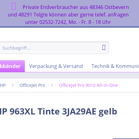
Private Endverbraucher aus 48346 Ostbevern
n
und 48291 Telgte können aber gerne telef. anfragen
unter 02532-7242, Mo. - Fr. 8 - 18 Uhr
rbbänder
Verpackung & Versand
Technik & Kommuni
HP
OfficeJet Pro
OfficeJet Pro 9010 All-in-One
P 963XL Tinte 3JA29AE gelb