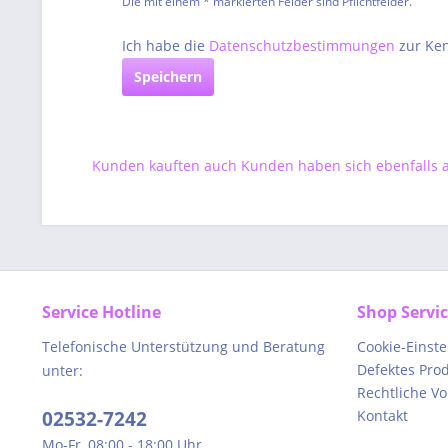
Die mit einem * markierten Felder sind Pflichtfelder.
Ich habe die
Datenschutzbestimmungen
zur Ke
Speichern
Kunden kauften auch
Kunden haben sich ebenfalls
Service Hotline
Shop Servi
Telefonische Unterstützung und Beratung
Cookie-Einst
Defektes Pro
unter:
Rechtliche V
02532-7242
Kontakt
Mo-Fr, 08:00 - 18:00 Uhr