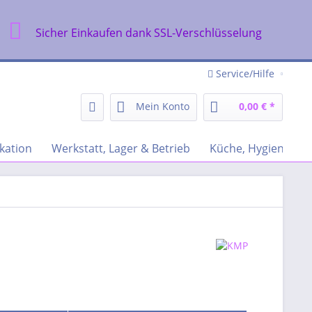
Sicher Einkaufen dank SSL-Verschlüsselung
Service/Hilfe
Mein Konto
0,00 € *
kation
Werkstatt, Lager & Betrieb
Küche, Hygiene & R