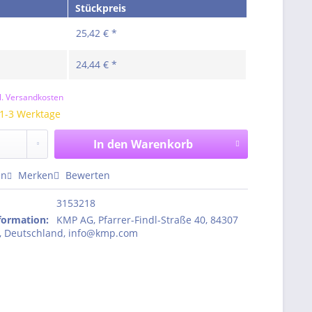
Stückpreis
25,42 € *
24,44 € *
l. Versandkosten
 1-3 Werktage
In den
Warenkorb
en
Merken
Bewerten
3153218
nformation
:
KMP AG, Pfarrer-Findl-Straße 40, 84307
, Deutschland, info@kmp.com