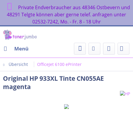
Private Endverbraucher aus 48346 Ostbevern und
48291 Telgte können aber gerne telef. anfragen unter
02532-7242, Mo. - Fr. 8 - 18 Uhr
Menü
Übersicht
OfficeJet 6100 ePrinter
Original HP 933XL Tinte CN055AE
magenta