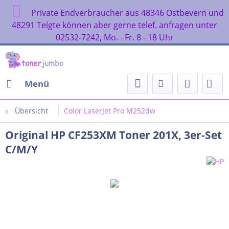
Private Endverbraucher aus 48346 Ostbevern und
48291 Telgte können aber gerne telef. anfragen unter
02532-7242, Mo. - Fr. 8 - 18 Uhr
Menü
Übersicht
Color LaserJet Pro M252dw
Original HP CF253XM Toner 201X, 3er-Set
C/M/Y