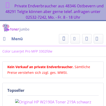
Private Endverbraucher aus 48346 Ostbevern und
48291 Telgte können aber gerne telef. anfragen unter
02532-7242, Mo. - Fr. 8 - 18 Uhr
Menü
Color LaserJet Pro MFP 3302fdw
Kein Verkauf an private Endverbraucher
.
Sämtliche
Preise verstehen sich zzgl. ges. MWSt.
Topseller