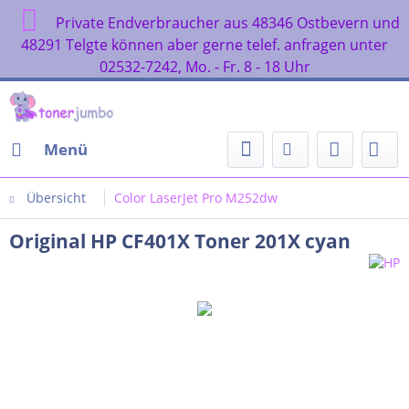
Private Endverbraucher aus 48346 Ostbevern und
48291 Telgte können aber gerne telef. anfragen unter
02532-7242, Mo. - Fr. 8 - 18 Uhr
Menü
Übersicht
Color LaserJet Pro M252dw
Original HP CF401X Toner 201X cyan