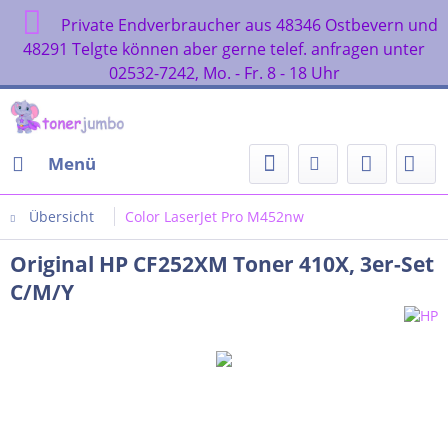
Private Endverbraucher aus 48346 Ostbevern und
48291 Telgte können aber gerne telef. anfragen unter
02532-7242, Mo. - Fr. 8 - 18 Uhr
Menü
Übersicht
Color LaserJet Pro M452nw
Original HP CF252XM Toner 410X, 3er-Set
C/M/Y