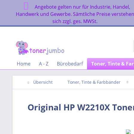
Angebote gelten nur für Industrie, Handel,
Handwerk und Gewerbe. Sämtliche Preise verstehe
sich zzgl. ges. MWSt.
Home
A - Z
Bürobedarf
Toner, Tinte & Fa
Übersicht
Toner, Tinte & Farbbänder
Original HP W2210X Tone