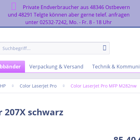
Private Endverbraucher aus 48346 Ostbevern
n
und 48291 Telgte können aber gerne telef. anfragen
unter 02532-7242, Mo. - Fr. 8 - 18 Uhr
rbbänder
Verpackung & Versand
Technik & Kommuni
HP
Color LaserJet Pro
Color LaserJet Pro MFP M282nw
r 207X schwarz
85,40 